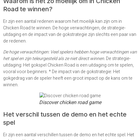
Waarom is het zo moeilijk om in Chicken
Road te winnen?
Er zijn een aantal redenen waarom het moeilijk kan zijn om in
Chicken Road te winnen. De hoge verwachtingen, de strategie-
uitdaging en de impact van de gokstrategie zijn slechts een paar van
de redenen.
De hoge verwachtingen: Veel spelers hebben hoge verwachtingen van
het spel en zijn teleurgesteld als ze niet direct winnen.
De strategie-
uitdaging: Het gokspel Chicken Road is een uitdaging om te spelen,
vooral voor beginners. * De impact van de gokstrategie: Het
gokgedrag van de speler heeft een groot impact op de kans om te
winnen.
Discover chicken road game
Het verschil tussen de demo en het echte
spel
Er zijn een aantal verschillen tussen de demo en het echte spel. Het