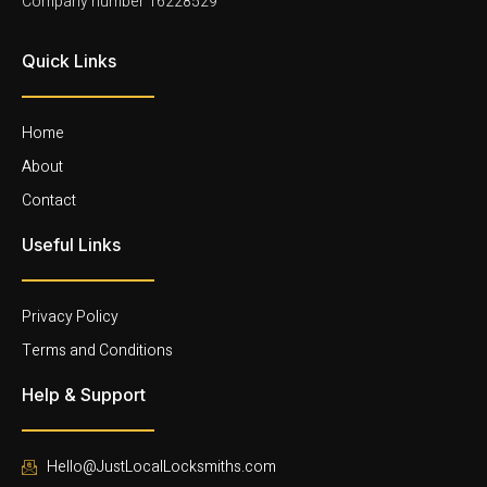
Company number 16228529
Quick Links
Home
About
Contact
Useful Links
Privacy Policy
Terms and Conditions
Help & Support
Hello@JustLocalLocksmiths.com