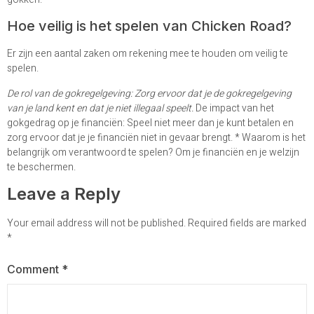
Hoe veilig is het spelen van Chicken Road?
Er zijn een aantal zaken om rekening mee te houden om veilig te
spelen.
De rol van de gokregelgeving: Zorg ervoor dat je de gokregelgeving
van je land kent en dat je niet illegaal speelt.
De impact van het
gokgedrag op je financiën: Speel niet meer dan je kunt betalen en
zorg ervoor dat je je financiën niet in gevaar brengt. * Waarom is het
belangrijk om verantwoord te spelen? Om je financiën en je welzijn
te beschermen.
Leave a Reply
Your email address will not be published.
Required fields are marked
*
Comment
*