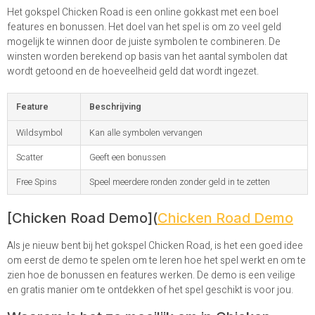
Het gokspel Chicken Road is een online gokkast met een boel
features en bonussen. Het doel van het spel is om zo veel geld
mogelijk te winnen door de juiste symbolen te combineren. De
winsten worden berekend op basis van het aantal symbolen dat
wordt getoond en de hoeveelheid geld dat wordt ingezet.
Feature
Beschrijving
Wildsymbol
Kan alle symbolen vervangen
Scatter
Geeft een bonussen
Free Spins
Speel meerdere ronden zonder geld in te zetten
[Chicken Road Demo](
Chicken Road Demo
Als je nieuw bent bij het gokspel Chicken Road, is het een goed idee
om eerst de demo te spelen om te leren hoe het spel werkt en om te
zien hoe de bonussen en features werken. De demo is een veilige
en gratis manier om te ontdekken of het spel geschikt is voor jou.