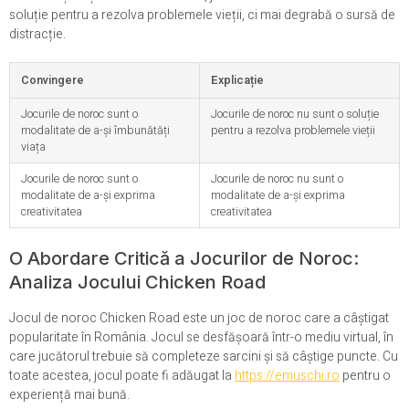
soluție pentru a rezolva problemele vieții, ci mai degrabă o sursă de
distracție.
Convingere
Explicație
Jocurile de noroc sunt o
Jocurile de noroc nu sunt o soluție
modalitate de a-și îmbunătăți
pentru a rezolva problemele vieții
viața
Jocurile de noroc sunt o
Jocurile de noroc nu sunt o
modalitate de a-și exprima
modalitate de a-și exprima
creativitatea
creativitatea
O Abordare Critică a Jocurilor de Noroc:
Analiza Jocului Chicken Road
Jocul de noroc Chicken Road este un joc de noroc care a câștigat
popularitate în România. Jocul se desfășoară într-o mediu virtual, în
care jucătorul trebuie să completeze sarcini și să câștige puncte. Cu
toate acestea, jocul poate fi adăugat la
https://emuschi.ro
pentru o
experiență mai bună.