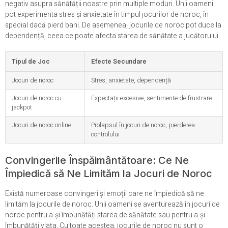
negativ asupra sănătății noastre prin multiple moduri. Unii oameni
pot experimenta stres și anxietate în timpul jocurilor de noroc, în
special dacă pierd bani. De asemenea, jocurile de noroc pot duce la
dependență, ceea ce poate afecta starea de sănătate a jucătorului.
Tipul de Joc
Efecte Secundare
Jocuri de noroc
Stres, anxietate, dependență
Jocuri de noroc cu
Expectații excesive, sentimente de frustrare
jackpot
Jocuri de noroc online
Prolapsul în jocuri de noroc, pierderea
controlului
Convingerile Înspăimântătoare: Ce Ne
Împiedică să Ne Limităm la Jocuri de Noroc
Există numeroase convingeri și emoții care ne împiedică să ne
limităm la jocurile de noroc. Unii oameni se aventurează în jocuri de
noroc pentru a-și îmbunătăți starea de sănătate sau pentru a-și
îmbunătăți viața. Cu toate acestea, jocurile de noroc nu sunt o