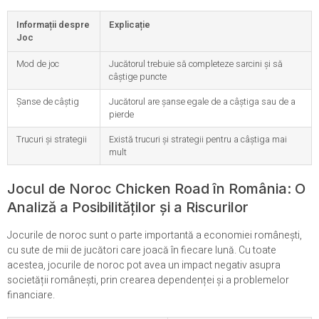
Informații despre
Explicație
Joc
Mod de joc
Jucătorul trebuie să completeze sarcini și să
câștige puncte
Șanse de câștig
Jucătorul are șanse egale de a câștiga sau de a
pierde
Trucuri și strategii
Există trucuri și strategii pentru a câștiga mai
mult
Jocul de Noroc Chicken Road în România: O
Analiză a Posibilităților și a Riscurilor
Jocurile de noroc sunt o parte importantă a economiei românești,
cu sute de mii de jucători care joacă în fiecare lună. Cu toate
acestea, jocurile de noroc pot avea un impact negativ asupra
societății românești, prin crearea dependenței și a problemelor
financiare.