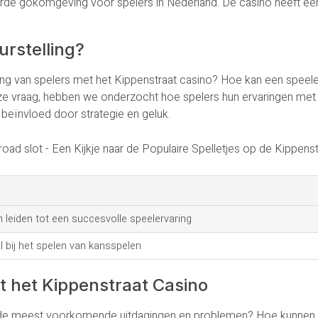
rde gokomgeving voor spelers in Nederland. De casino heeft een
urstelling?
aring van spelers met het Kippenstraat casino? Hoe kan een spee
e vraag, hebben we onderzocht hoe spelers hun ervaringen met h
eïnvloed door strategie en geluk.
 leiden tot een succesvolle speelervaring
l bij het spelen van kansspelen
 het Kippenstraat Casino
n de meest voorkomende uitdagingen en problemen? Hoe kunnen s