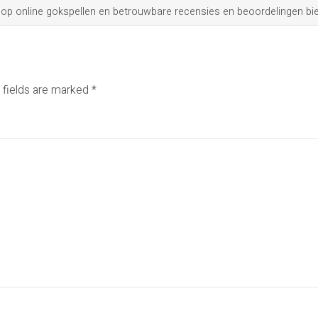
n op online gokspellen en betrouwbare recensies en beoordelingen bie
 fields are marked
*