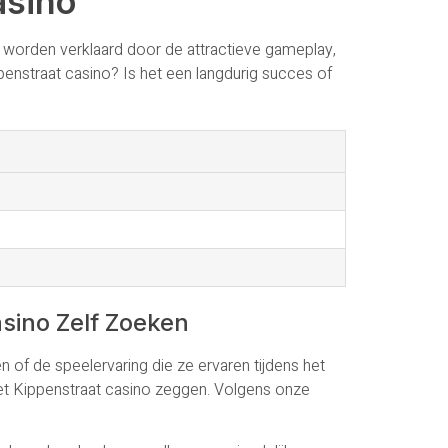
asino
an worden verklaard door de attractieve gameplay,
penstraat casino? Is het een langdurig succes of
sino Zelf Zoeken
 of de speelervaring die ze ervaren tijdens het
et Kippenstraat casino zeggen. Volgens onze