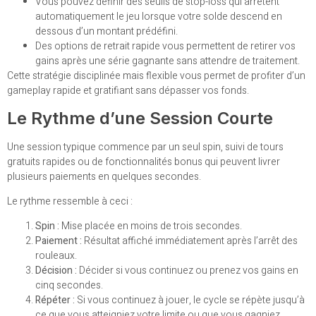
Vous pouvez définir des seuils de stop-loss qui arrêtent
automatiquement le jeu lorsque votre solde descend en
dessous d’un montant prédéfini.
Des options de retrait rapide vous permettent de retirer vos
gains après une série gagnante sans attendre de traitement.
Cette stratégie disciplinée mais flexible vous permet de profiter d’un
gameplay rapide et gratifiant sans dépasser vos fonds.
Le Rythme d’une Session Courte
Une session typique commence par un seul spin, suivi de tours
gratuits rapides ou de fonctionnalités bonus qui peuvent livrer
plusieurs paiements en quelques secondes.
Le rythme ressemble à ceci :
Spin :
Mise placée en moins de trois secondes.
Paiement :
Résultat affiché immédiatement après l’arrêt des
rouleaux.
Décision :
Décider si vous continuez ou prenez vos gains en
cinq secondes.
Répéter :
Si vous continuez à jouer, le cycle se répète jusqu’à
ce que vous atteigniez votre limite ou que vous gagniez