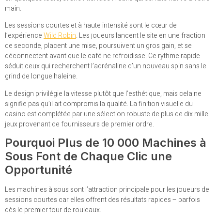
main.
Les sessions courtes et à haute intensité sont le cœur de
l’expérience
Wild Robin
. Les joueurs lancent le site en une fraction
de seconde, placent une mise, poursuivent un gros gain, et se
déconnectent avant que le café ne refroidisse. Ce rythme rapide
séduit ceux qui recherchent l’adrénaline d’un nouveau spin sans le
grind de longue haleine.
Le design privilégie la vitesse plutôt que l’esthétique, mais cela ne
signifie pas qu’il ait compromis la qualité. La finition visuelle du
casino est complétée par une sélection robuste de plus de dix mille
jeux provenant de fournisseurs de premier ordre.
Pourquoi Plus de 10 000 Machines à
Sous Font de Chaque Clic une
Opportunité
Les machines à sous sont l’attraction principale pour les joueurs de
sessions courtes car elles offrent des résultats rapides – parfois
dès le premier tour de rouleaux.