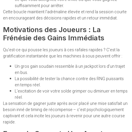
suffisamment pour arrêter.
Cette boucle maintient l’adrénaline élevée et rend la session courte
en encourageant des décisions rapides et un retour immédiat.
Motivations des Joueurs : La
Frénésie des Gains Immédiats
Qu’est-ce qui pousse les joueurs à ces rafales rapides ? C’est la
gratification instantanée que les machines à sous peuvent offrir :
Un gros gain soudain ressemble à un jackpot lors d’un trajet
en bus.
La possibilité de tester la chance contre des RNG puissants
en temps réel.
L’excitation de voir votre solde grimper ou diminuer en temps
réel.
La sensation de gagner juste après avoir placé une mise satisfait un
besoin inné de timing de récompense – c’est psychologiquement
captivant et cela incite les joueurs à revenir pour une autre course
rapide.