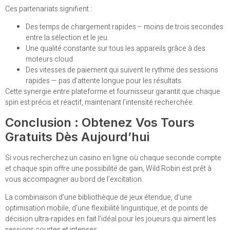
Ces partenariats signifient :
Des temps de chargement rapides – moins de trois secondes
entre la sélection et le jeu.
Une qualité constante sur tous les appareils grâce à des
moteurs cloud.
Des vitesses de paiement qui suivent le rythme des sessions
rapides — pas d’attente longue pour les résultats.
Cette synergie entre plateforme et fournisseur garantit que chaque
spin est précis et réactif, maintenant l’intensité recherchée.
Conclusion : Obtenez Vos Tours
Gratuits Dès Aujourd’hui
Si vous recherchez un casino en ligne où chaque seconde compte
et chaque spin offre une possibilité de gain, Wild Robin est prêt à
vous accompagner au bord de l’excitation.
La combinaison d’une bibliothèque de jeux étendue, d’une
optimisation mobile, d’une flexibilité linguistique, et de points de
décision ultra-rapides en fait l’idéal pour les joueurs qui aiment les
sessions courtes et intenses.