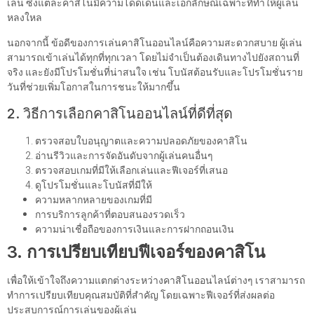
เล่น ซึ่งแต่ละคาสิโนมีความโดดเด่นและเอกลักษณ์เฉพาะที่ทำให้ผู้เล่น
หลงใหล
นอกจากนี้ ข้อดีของการเล่นคาสิโนออนไลน์คือความสะดวกสบาย ผู้เล่น
สามารถเข้าเล่นได้ทุกที่ทุกเวลา โดยไม่จำเป็นต้องเดินทางไปยังสถานที่
จริง และยังมีโปรโมชั่นที่น่าสนใจ เช่น โบนัสต้อนรับและโปรโมชั่นราย
วันที่ช่วยเพิ่มโอกาสในการชนะให้มากขึ้น
2. วิธีการเลือกคาสิโนออนไลน์ที่ดีที่สุด
ตรวจสอบใบอนุญาตและความปลอดภัยของคาสิโน
อ่านรีวิวและการจัดอันดับจากผู้เล่นคนอื่นๆ
ตรวจสอบเกมที่มีให้เลือกเล่นและฟีเจอร์ที่เสนอ
ดูโปรโมชั่นและโบนัสที่มีให้
ความหลากหลายของเกมที่มี
การบริการลูกค้าที่ตอบสนองรวดเร็ว
ความน่าเชื่อถือของการเงินและการฝากถอนเงิน
3. การเปรียบเทียบฟีเจอร์ของคาสิโน
เพื่อให้เข้าใจถึงความแตกต่างระหว่างคาสิโนออนไลน์ต่างๆ เราสามารถ
ทำการเปรียบเทียบคุณสมบัติที่สำคัญ โดยเฉพาะฟีเจอร์ที่ส่งผลต่อ
ประสบการณ์การเล่นของผู้เล่น