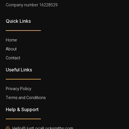
Company number 16228529
Quick Links
Home
About
Contact
Useful Links
Privacy Policy
Terms and Conditions
Help & Support
Hello@JustLocalLocksmiths.com