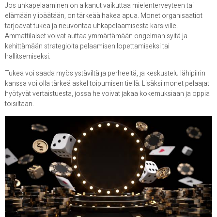
Jos uhkapelaaminen on alkanut vaikuttaa mielenterveyteen tai
elämään ylipäätään, on tärkeää hakea apua. Monet organisaatiot
tarjoavat tukea ja neuvontaa uhkapelaamisesta kärsiville.
Ammattilaiset voivat auttaa ymmärtämään ongelman syitä ja
kehittämään strategioita pelaamisen lopettamiseksi tai
hallitsemiseksi.
Tukea voi saada myös ystäviltä ja perheeltä, ja keskustelu lähipiirin
kanssa voi olla tärkeä askel toipumisen tiellä. Lisäksi monet pelaajat
hyötyvät vertaistuesta, jossa he voivat jakaa kokemuksiaan ja oppia
toisiltaan.