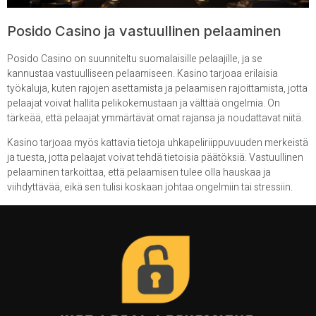
Posido Casino ja vastuullinen pelaaminen
Posido Casino on suunniteltu suomalaisille pelaajille, ja se
kannustaa vastuulliseen pelaamiseen. Kasino tarjoaa erilaisia
työkaluja, kuten rajojen asettamista ja pelaamisen rajoittamista, jotta
pelaajat voivat hallita pelikokemustaan ja välttää ongelmia. On
tärkeää, että pelaajat ymmärtävät omat rajansa ja noudattavat niitä.
Kasino tarjoaa myös kattavia tietoja uhkapeliriippuvuuden merkeistä
ja tuesta, jotta pelaajat voivat tehdä tietoisia päätöksiä. Vastuullinen
pelaaminen tarkoittaa, että pelaamisen tulee olla hauskaa ja
viihdyttävää, eikä sen tulisi koskaan johtaa ongelmiin tai stressiin.