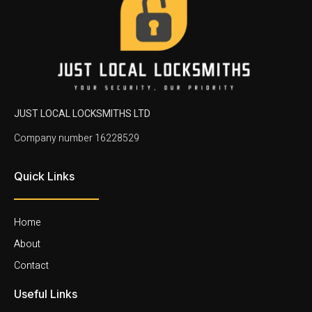
JUST LOCAL LOCKSMITHS LTD
Company number 16228529
Quick Links
Home
About
Contact
Useful Links