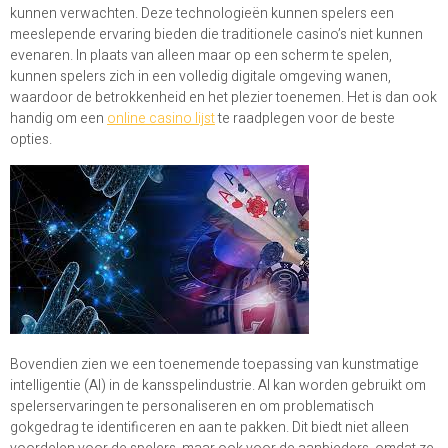
kunnen verwachten. Deze technologieën kunnen spelers een
meeslepende ervaring bieden die traditionele casino’s niet kunnen
evenaren. In plaats van alleen maar op een scherm te spelen,
kunnen spelers zich in een volledig digitale omgeving wanen,
waardoor de betrokkenheid en het plezier toenemen. Het is dan ook
handig om een
online casino lijst
te raadplegen voor de beste
opties.
Bovendien zien we een toenemende toepassing van kunstmatige
intelligentie (AI) in de kansspelindustrie. AI kan worden gebruikt om
spelerservaringen te personaliseren en om problematisch
gokgedrag te identificeren en aan te pakken. Dit biedt niet alleen