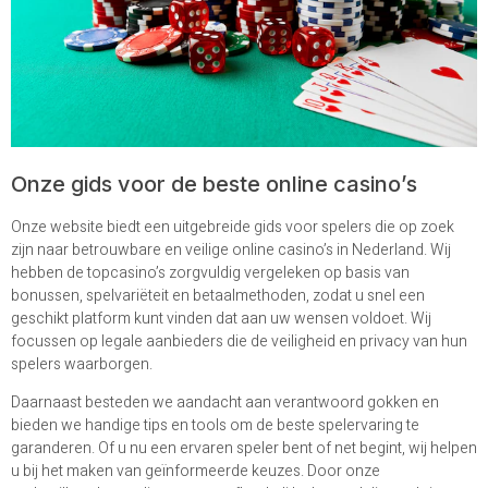
Onze gids voor de beste online casino’s
Onze website biedt een uitgebreide gids voor spelers die op zoek
zijn naar betrouwbare en veilige online casino’s in Nederland. Wij
hebben de topcasino’s zorgvuldig vergeleken op basis van
bonussen, spelvariëteit en betaalmethoden, zodat u snel een
geschikt platform kunt vinden dat aan uw wensen voldoet. Wij
focussen op legale aanbieders die de veiligheid en privacy van hun
spelers waarborgen.
Daarnaast besteden we aandacht aan verantwoord gokken en
bieden we handige tips en tools om de beste spelervaring te
garanderen. Of u nu een ervaren speler bent of net begint, wij helpen
u bij het maken van geïnformeerde keuzes. Door onze