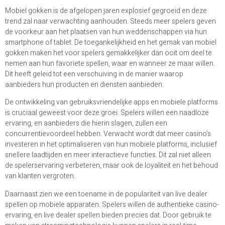
Mobiel gokken is de afgelopen jaren explosief gegroeid en deze
trend zal naar verwachting aanhouden. Steeds meer spelers geven
de voorkeur aan het plaatsen van hun weddenschappen via hun
smartphone of tablet. De toegankelijkheid en het gemak van mobiel
gokken maken het voor spelers gemakkelijker dan ooit om deel te
nemen aan hun favoriete spellen, waar en wanneer ze maar willen.
Dit heeft geleid tot een verschuiving in de manier waarop
aanbieders hun producten en diensten aanbieden.
De ontwikkeling van gebruiksvriendelijke apps en mobiele platforms
is cruciaal geweest voor deze groei. Spelers willen een naadloze
ervaring, en aanbieders die hierin slagen, zullen een
concurrentievoordeel hebben. Verwacht wordt dat meer casino’s
investeren in het optimaliseren van hun mobiele platforms, inclusief
snellere laadtijden en meer interactieve functies. Dit zal niet alleen
de spelerservaring verbeteren, maar ook de loyaliteit en het behoud
van klanten vergroten.
Daarnaast zien we een toename in de populariteit van live dealer
spellen op mobiele apparaten. Spelers willen de authentieke casino-
ervaring, en live dealer spellen bieden precies dat. Door gebruik te