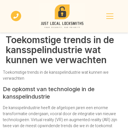
Toekomstige trends in de
kansspelindustrie wat
kunnen we verwachten
Toekomstige trends in de kansspelindustrie wat kunnen we
verwachten
De opkomst van technologie in de
kansspelindustrie
De kansspelindustrie heeft de afgelopen jaren een enorme
transformatie ondergaan, vooral door de integratie van nieuwe
technologieën. Virtual reality (VR) en augmented reality (AR) zijn
twee van de meest opwindende trends die we in de toekomst