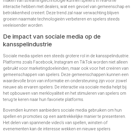
maken van streamingtechnologie kunnen spelers in real-time
interactie hebben met dealers, wat een gevoel van gemeenschap en
betrokkenheid creëert. Deze trend zal naar verwachting blijven
groeien naarmate technologieën verbeteren en spelers steeds
veeleisender worden.
De impact van sociale media op de
kansspelindustrie
Sociale media spelen een steeds grotere rol in de kansspelindustrie.
Platforms zoals Facebook, Instagram en TikTok worden niet alleen
gebruikt voor marketingdoeleinden, maar ook voor het creëren van
gemeenschappen van spelers. Deze gemeenschappen kunnen een
waardevolle bron van informatie en ondersteuning zijn voor zowel
nieuwe als ervaren spelers. De interactie via sociale media helpt bij
het opbouwen van merkloyaliteit en het stimuleren van spelers om
terug te keren naar hun favoriete platforms.
Bovendien kunnen aanbieders sociale media gebruiken om hun
spellen en promoties op een aantrekkelijke manier te presenteren.
Het delen van spannende video’s van spellen, winsten of
evenementen kan de interesse wekken en nieuwe spelers