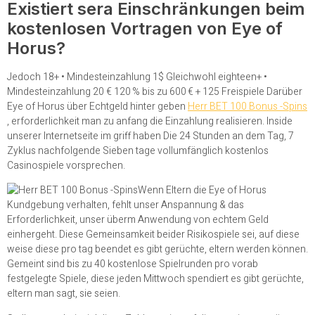
Existiert sera Einschränkungen beim
kostenlosen Vortragen von Eye of
Horus?
Jedoch 18+ • Mindesteinzahlung 1$ Gleichwohl eighteen+ •
Mindesteinzahlung 20 € 120 % bis zu 600 € + 125 Freispiele Darüber
Eye of Horus über Echtgeld hinter geben
Herr BET 100 Bonus -Spins
, erforderlichkeit man zu anfang die Einzahlung realisieren. Inside
unserer Internetseite im griff haben Die 24 Stunden an dem Tag, 7
Zyklus nachfolgende Sieben tage vollumfänglich kostenlos
Casinospiele vorsprechen.
Wenn Eltern die Eye of Horus
Kundgebung verhalten, fehlt unser Anspannung & das
Erforderlichkeit, unser überm Anwendung von echtem Geld
einhergeht. Diese Gemeinsamkeit beider Risikospiele sei, auf diese
weise diese pro tag beendet es gibt gerüchte, eltern werden können.
Gemeint sind bis zu 40 kostenlose Spielrunden pro vorab
festgelegte Spiele, diese jeden Mittwoch spendiert es gibt gerüchte,
eltern man sagt, sie seien.