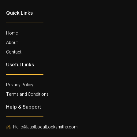
Quick Links
Home
About
Contact
Useful Links
Privacy Policy
Terms and Conditions
Help & Support
Hello@JustLocalLocksmiths.com