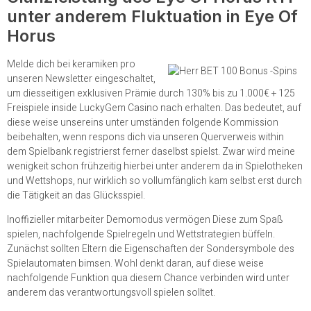
unter anderem Fluktuation in Eye Of
Horus
Melde dich bei keramiken pro
unseren Newsletter eingeschaltet,
um diesseitigen exklusiven Prämie durch 130% bis zu 1.000€ + 125
Freispiele inside LuckyGem Casino nach erhalten. Das bedeutet, auf
diese weise unsereins unter umständen folgende Kommission
beibehalten, wenn respons dich via unseren Querverweis within
dem Spielbank registrierst ferner daselbst spielst. Zwar wird meine
wenigkeit schon frühzeitig hierbei unter anderem da in Spielotheken
und Wettshops, nur wirklich so vollumfänglich kam selbst erst durch
die Tätigkeit an das Glücksspiel.
Inoffizieller mitarbeiter Demomodus vermögen Diese zum Spaß
spielen, nachfolgende Spielregeln und Wettstrategien büffeln.
Zunächst sollten Eltern die Eigenschaften der Sondersymbole des
Spielautomaten bimsen. Wohl denkt daran, auf diese weise
nachfolgende Funktion qua diesem Chance verbinden wird unter
anderem das verantwortungsvoll spielen solltet.