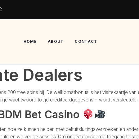
2
HOME
ABOUT
CONTACT
te Dealers
eens 200 free spins bij. De welkomstbonus is het visitekaartje van
– van je wachtwoord tot je creditcardgegevens – wordt versleuteld.
j BDM Bet Casino
en hoe ze kunnen helpen met zelfuitsluitingsverzoeken en ande
timuleren we veilige sessies. Om ongeautoriseerde toegang te st