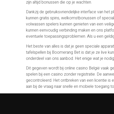
zijn altijd bonussen die op je wachten.
Dankzij de gebruiksvriendelijke interface van he
kunnen gratis spins, welkomstbonussen of special
volwassen spelers kunnen genieten van een veilig
kunnen eenvoudig verbinding maken en ons platfo
eventuele toepassingsproblemen. Als u een geldi
Het beste van alles is dat je geen speciale appara
tafelspellen bij Boomerang Bet is dat je ze live ku
onderdeel van ons aanbod. Het enige wat je nodig
Dit gegeven wordt bij online casino België vaak g
spelen bij een casino zonder registratie. De aan
gecontroleerd. Het ontbreken van een licentie is
aan bij de vraag naar snelle en mobiele toegang to