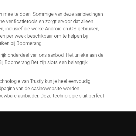
en en mee te doen. Sommige van deze aanbiedingen
verificatietools en zorgt ervoor dat alleen
, inclusief die welke Android en iOS gebruiken,
gen per week beschikbaar om te helpen bij
uiken bij Boomerang.
ngrijk onderdeel van ons aanbod. Het unieke aan de
Bij Boomerang Bet zijn slots een belangrijk
chnologie van Trustly kun je heel eenvoudig
ofdpagina van de casinowebsite worden
ouwbare aanbieder. Deze technologie sluit perfect