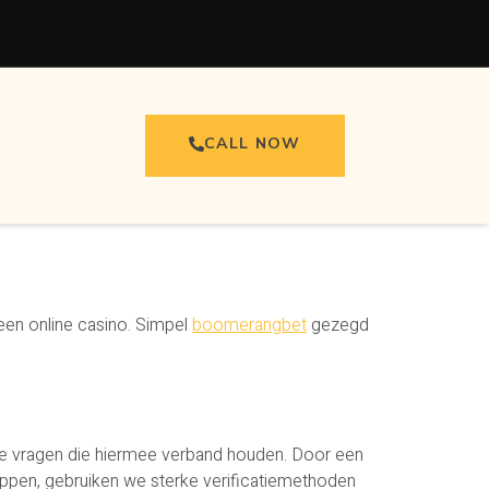
CALL NOW
 een online casino. Simpel
boomerangbet
gezegd
re vragen die hiermee verband houden. Door een
oppen, gebruiken we sterke verificatiemethoden