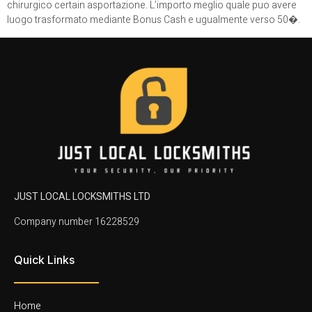
chirurgico certain asportazione. L’importo meglio quale puo avere
luogo trasformato mediante Bonus Cash e ugualmente verso 50�.
JUST LOCAL LOCKSMITHS LTD
Company number 16228529
Quick Links
Home