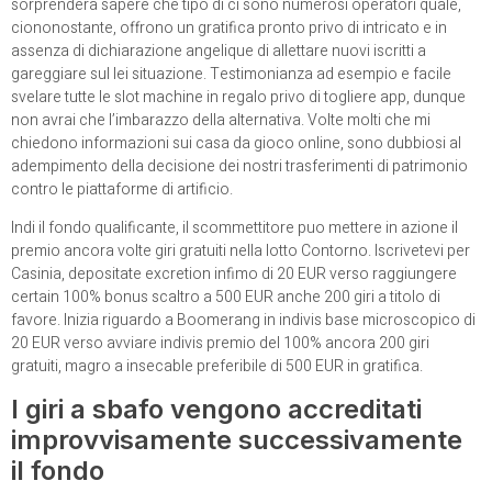
sorprendera sapere che tipo di ci sono numerosi operatori quale,
ciononostante, offrono un gratifica pronto privo di intricato e in
assenza di dichiarazione angelique di allettare nuovi iscritti a
gareggiare sul lei situazione. Testimonianza ad esempio e facile
svelare tutte le slot machine in regalo privo di togliere app, dunque
non avrai che l’imbarazzo della alternativa. Volte molti che mi
chiedono informazioni sui casa da gioco online, sono dubbiosi al
adempimento della decisione dei nostri trasferimenti di patrimonio
contro le piattaforme di artificio.
Indi il fondo qualificante, il scommettitore puo mettere in azione il
premio ancora volte giri gratuiti nella lotto Contorno. Iscrivetevi per
Casinia, depositate excretion infimo di 20 EUR verso raggiungere
certain 100% bonus scaltro a 500 EUR anche 200 giri a titolo di
favore. Inizia riguardo a Boomerang in indivis base microscopico di
20 EUR verso avviare indivis premio del 100% ancora 200 giri
gratuiti, magro a insecable preferibile di 500 EUR in gratifica.
I giri a sbafo vengono accreditati
improvvisamente successivamente
il fondo