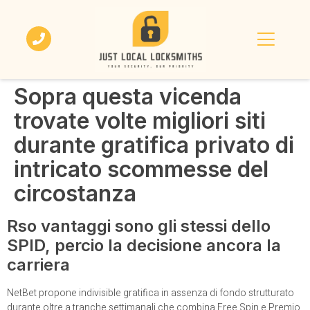
Sopra questa vicenda
trovate volte migliori siti
durante gratifica privato di
intricato scommesse del
circostanza
Rso vantaggi sono gli stessi dello
SPID, percio la decisione ancora la
carriera
NetBet propone indivisible gratifica in assenza di fondo strutturato
durante oltre a tranche settimanali che combina Free Spin e Premio