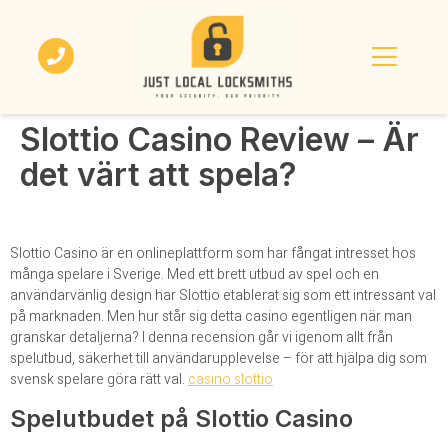
Slottio Casino Review – Är
det värt att spela?
Slottio Casino är en onlineplattform som har fångat intresset hos
många spelare i Sverige. Med ett brett utbud av spel och en
användarvänlig design har Slottio etablerat sig som ett intressant val
på marknaden. Men hur står sig detta casino egentligen när man
granskar detaljerna? I denna recension går vi igenom allt från
spelutbud, säkerhet till användarupplevelse – för att hjälpa dig som
svensk spelare göra rätt val.
casino slottio
Spelutbudet på Slottio Casino