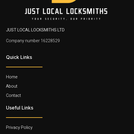
JUST LOCAL LOCKSMITHS LTD
Company number 16228529
Quick Links
Home
About
Contact
Useful Links
Privacy Policy