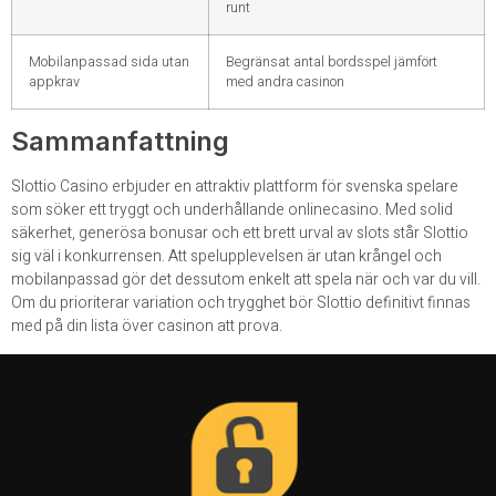
runt
Mobilanpassad sida utan
Begränsat antal bordsspel jämfört
appkrav
med andra casinon
Sammanfattning
Slottio Casino erbjuder en attraktiv plattform för svenska spelare
som söker ett tryggt och underhållande onlinecasino. Med solid
säkerhet, generösa bonusar och ett brett urval av slots står Slottio
sig väl i konkurrensen. Att spelupplevelsen är utan krångel och
mobilanpassad gör det dessutom enkelt att spela när och var du vill.
Om du prioriterar variation och trygghet bör Slottio definitivt finnas
med på din lista över casinon att prova.