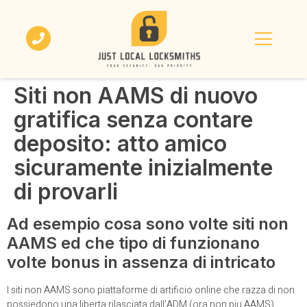
Siti non AAMS di nuovo
gratifica senza contare
deposito: atto amico
sicuramente inizialmente
di provarli
Ad esempio cosa sono volte siti non
AAMS ed che tipo di funzionano
volte bonus in assenza di intricato
I siti non AAMS sono piattaforme di artificio online che razza di non
possiedono una liberta rilasciata dall’ADM (ora non piu AAMS),