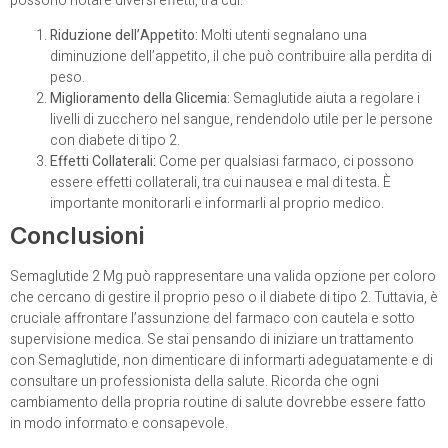
possono notare diversi effetti, tra cui:
Riduzione dell’Appetito:
Molti utenti segnalano una
diminuzione dell’appetito, il che può contribuire alla perdita di
peso.
Miglioramento della Glicemia:
Semaglutide aiuta a regolare i
livelli di zucchero nel sangue, rendendolo utile per le persone
con diabete di tipo 2.
Effetti Collaterali:
Come per qualsiasi farmaco, ci possono
essere effetti collaterali, tra cui nausea e mal di testa. È
importante monitorarli e informarli al proprio medico.
Conclusioni
Semaglutide 2 Mg può rappresentare una valida opzione per coloro
che cercano di gestire il proprio peso o il diabete di tipo 2. Tuttavia, è
cruciale affrontare l’assunzione del farmaco con cautela e sotto
supervisione medica. Se stai pensando di iniziare un trattamento
con Semaglutide, non dimenticare di informarti adeguatamente e di
consultare un professionista della salute. Ricorda che ogni
cambiamento della propria routine di salute dovrebbe essere fatto
in modo informato e consapevole.