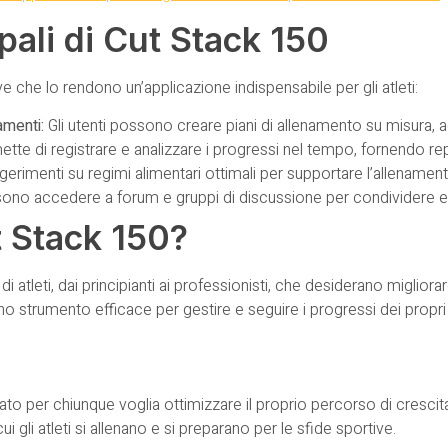
pali di Cut Stack 150
e che lo rendono un’applicazione indispensabile per gli atleti:
amenti:
Gli utenti possono creare piani di allenamento su misura, ada
tte di registrare e analizzare i progressi nel tempo, fornendo repo
rimenti su regimi alimentari ottimali per supportare l’allenament
sono accedere a forum e gruppi di discussione per condividere esp
t Stack 150?
atleti, dai principianti ai professionisti, che desiderano migliorar
uno strumento efficace per gestire e seguire i progressi dei propri a
eato per chiunque voglia ottimizzare il proprio percorso di crescit
 gli atleti si allenano e si preparano per le sfide sportive.