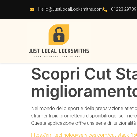
Hello@JustLocalLocksmiths.com
01223 29739
Scopri Cut Sta
miglioramento
Nel mondo dello sport e della preparazione atletic
strumenti più promettenti disponibili oggi sul mer
Questa applicazione offre una serie di funzionalità 
https://jrm-technologyservices.com/cut-stack-150