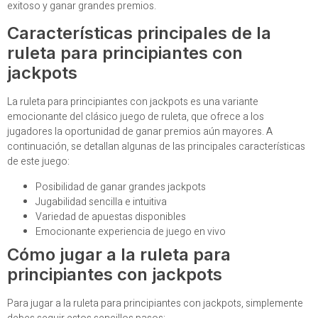
exitoso y ganar grandes premios.
Características principales de la
ruleta para principiantes con
jackpots
La ruleta para principiantes con jackpots es una variante
emocionante del clásico juego de ruleta, que ofrece a los
jugadores la oportunidad de ganar premios aún mayores. A
continuación, se detallan algunas de las principales características
de este juego:
Posibilidad de ganar grandes jackpots
Jugabilidad sencilla e intuitiva
Variedad de apuestas disponibles
Emocionante experiencia de juego en vivo
Cómo jugar a la ruleta para
principiantes con jackpots
Para jugar a la ruleta para principiantes con jackpots, simplemente