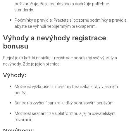
což zaručuje, že je regulováno a dodržuje potřebné
standardy.
Podmínky a pravidla: Přečtěte si pozorně podmínky a pravidla,
abyste se vyhnuli nepříjemným překvapením.
Výhody a nevýhody registrace
bonusu
Stejně jako každá nabídka, i registrace bonus má své výhody a
nevýhody. Zde je jejich přehled:
Výhody:
Možnost vyzkoušet si nové hry bez rizika ztráty vlastních
peněz.
Šance na zvýšení bankrollu díky bonusovým penězům.
Možnost seznámit se s platformou a jejím uživatelským
rozhraním.
Nevýhody: