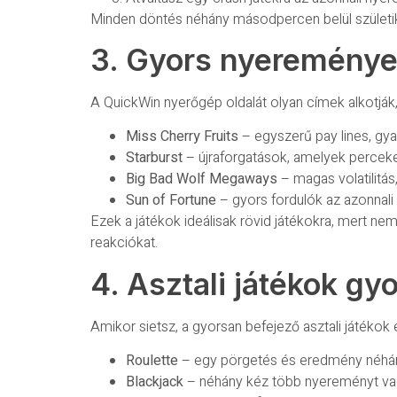
Minden döntés néhány másodpercen belül születik,
3. Gyors nyereménye
A QuickWin nyerőgép oldalát olyan címek alkotják,
Miss Cherry Fruits
– egyszerű pay lines, gya
Starburst
– újraforgatások, amelyek percek
Big Bad Wolf Megaways
– magas volatilitá
Sun of Fortune
– gyors fordulók az azonnal
Ezek a játékok ideálisak rövid játékokra, mert ne
reakciókat.
4. Asztali játékok g
Amikor sietsz, a gyorsan befejező asztali játékok
Roulette
– egy pörgetés és eredmény néhá
Blackjack
– néhány kéz több nyereményt va