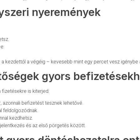
gyszeri nyeremények
etsz.
e.
 a kezdettől a végéig – kevesebb mint egy percet vesz igénybe 
hetőségek gyors befizetések
fizetésekre is kiterjed:
r, azonnali befizetést tesznek lehetővé.
al feldolgozódnak.
nnal kezdhetsz.
ejelentkezés és az első pörgetés között.