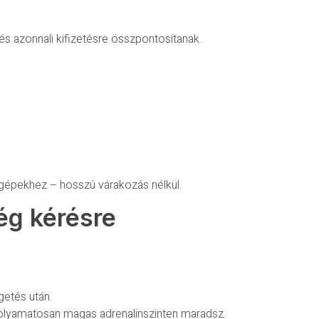
és azonnali kifizetésre összpontosítanak.
őgépekhez – hosszú várakozás nélkül.
ég kérésre
getés után.
 folyamatosan magas adrenalinszinten maradsz.