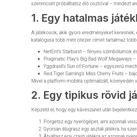
szerencsét próbálhatsz élő osztóval – mindezt ané
1. Egy hatalmas játék
A játékosok, akik gyors eredményeket keresnek, ér
katalógusa több mint ötezer címet tartalmaz több
NetEnt’s Starburst – fényes szimbólumok és
Pragmatic Play’s Big Bad Wolf Megaways – h
Yggdrasil’s Sun of Fortune – egyszerű mecha
Red Tiger Gaming’s Miss Cherry Fruits – báj
Mivel a platform mobilra optimalizált, könnyedén v
2. Egy tipikus rövid j
Képzeld el, hogy egy kávészünet után bejelentkezel
Pörgetsz egy nyerőgépet, ami azonnali vissz
Gyorsan átugrasz egy asztali játékra, ha s
Átváltasz egy crash játékra az azonnali nye