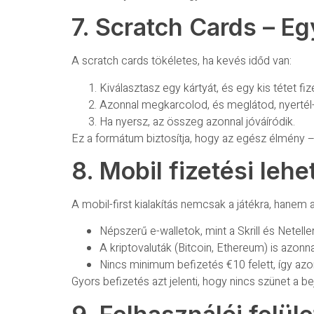
7. Scratch Cards – E
A scratch cards tökéletes, ha kevés időd van:
Kiválasztasz egy kártyát, és egy kis tétet fiz
Azonnal megkarcolod, és meglátod, nyertél-
Ha nyersz, az összeg azonnal jóváíródik.
Ez a formátum biztosítja, hogy az egész élmény –
8. Mobil fizetési le
A mobil-first kialakítás nemcsak a játékra, hanem a 
Népszerű e-walletok, mint a Skrill és Netelle
A kriptovaluták (Bitcoin, Ethereum) is azonn
Nincs minimum befizetés €10 felett, így azo
Gyors befizetés azt jelenti, hogy nincs szünet a b