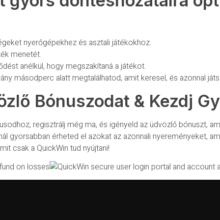
et gyors döntéshozatalra opt
ségeket nyerőgépekhez és asztali játékokhoz.
áték menetét.
lődést anélkül, hogy megszakítaná a játékot.
éhány másodperc alatt megtalálhatod, amit keresel, és azonnal játs
özlő Bónuszodat & Kezdj Gy
lusodhoz, regisztrálj még ma, és igényeld az üdvözlő bónuszt, a
annál gyorsabban érheted el azokat az azonnali nyereményeket, ami
mit csak a QuickWin tud nyújtani!