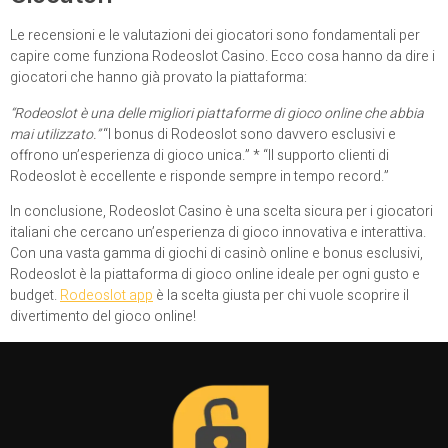
Le recensioni e le valutazioni dei giocatori sono fondamentali per
capire come funziona Rodeoslot Casino. Ecco cosa hanno da dire i
giocatori che hanno già provato la piattaforma:
“Rodeoslot è una delle migliori piattaforme di gioco online che abbia
mai utilizzato.”
“I bonus di Rodeoslot sono davvero esclusivi e
offrono un’esperienza di gioco unica.” * “Il supporto clienti di
Rodeoslot è eccellente e risponde sempre in tempo record.”
In conclusione, Rodeoslot Casino è una scelta sicura per i giocatori
italiani che cercano un’esperienza di gioco innovativa e interattiva.
Con una vasta gamma di giochi di casinò online e bonus esclusivi,
Rodeoslot è la piattaforma di gioco online ideale per ogni gusto e
budget.
Rodeoslot app
è la scelta giusta per chi vuole scoprire il
divertimento del gioco online!