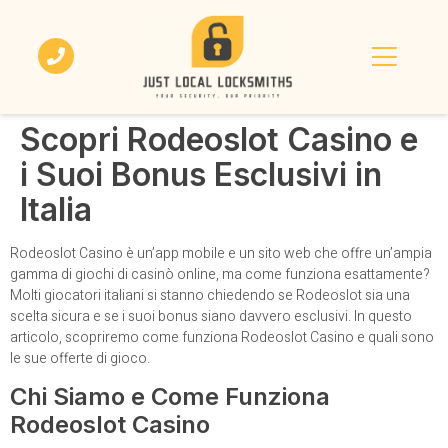
Scopri Rodeoslot Casino e
i Suoi Bonus Esclusivi in
Italia
Rodeoslot Casino è un’app mobile e un sito web che offre un’ampia
gamma di giochi di casinò online, ma come funziona esattamente?
Molti giocatori italiani si stanno chiedendo se Rodeoslot sia una
scelta sicura e se i suoi bonus siano davvero esclusivi. In questo
articolo, scopriremo come funziona Rodeoslot Casino e quali sono
le sue offerte di gioco.
Chi Siamo e Come Funziona
Rodeoslot Casino