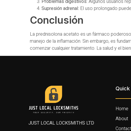
Problemas digestivos:
Algunos usuarios repo
Supresión adrenal:
El uso prolongado puede 
Conclusión
La prednisolona acetato es un fármaco poderoso 
manejo de la inflamación. Sin embargo, es fundame
comenzar cualquier tratamiento. La salud y el bie
Quick 
Home
About
JUST LOCAL LOCKSMITHS LTD
Contac