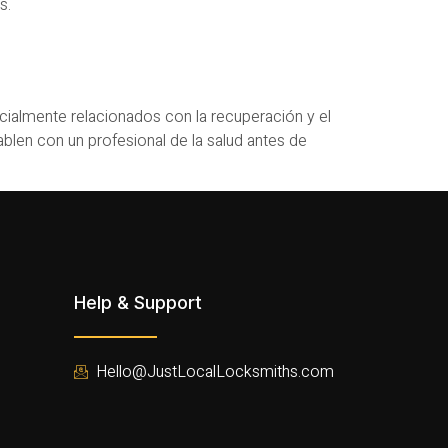
s.
ialmente relacionados con la recuperación y el
blen con un profesional de la salud antes de
Help & Support
Hello@JustLocalLocksmiths.com