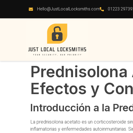
Hello@JustLocalLocksmiths.com
01223 29739
Prednisolona 
Efectos y Co
Introducción a la Pre
La prednisolona acetato es un corticosteroide si
inflamatorias y enfermedades autoinmunitarias. S