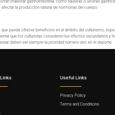
rtan malestar gastrointestinal, como náuseas o úlceras gástrica
afectar la producción natural de hormonas del cuerpo.
que puede ofrecer beneficios en el ámbito del culturismo, espec
ntal que los culturistas consideren los efectos secundarios y ha
nestar deben ser siempre la prioridad número uno en el deporte.
Links
Useful Links
Privacy Policy
Terms and Conditions
t