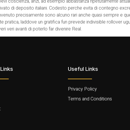
e. Devi coscienza, anzi, ad esempio abbastanza ripetutamente attu
ivato di deposito italiani. Codesto perche evita di contegno excr
benvenuto precisamente sono alcuno rari anche quasi sempre e qu
te pratica, laddove un gratifica fun prevede indivisible rollover ug
eri veri avanti di poterlo far divenire Real.
Links
Useful Links
Privacy Policy
Terms and Conditions
t