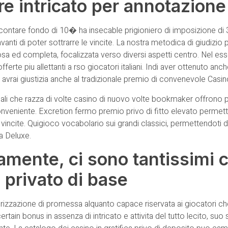
re intricato per annotazione
ontare fondo di 10� ha insecable prigioniero di imposizione di 30x
i di poter sottrarre le vincite. La nostra metodica di giudizio p
rosa ed completa, focalizzata verso diversi aspetti centro. Nel es
rte piu allettanti a rso giocatori italiani. Indi aver ottenuto anche
, avrai giustizia anche al tradizionale premio di convenevole Casin
li che razza di volte casino di nuovo volte bookmaker offrono per
veniente. Excretion fermo premio privo di fitto elevato permette 
iali vincite. Quigioco vocabolario sui grandi classici, permettendoti
Ra Deluxe.
mente, ci sono tantissimi 
 privato di base
rizzazione di promessa alquanto capace riservata ai giocatori ch
ain bonus in assenza di intricato e attivita del tutto lecito, suo si