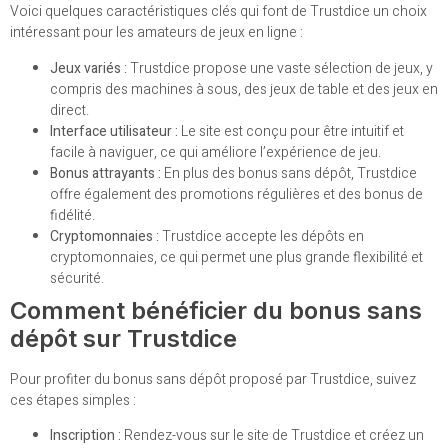
Voici quelques caractéristiques clés qui font de Trustdice un choix
intéressant pour les amateurs de jeux en ligne :
Jeux variés :
Trustdice propose une vaste sélection de jeux, y
compris des machines à sous, des jeux de table et des jeux en
direct.
Interface utilisateur :
Le site est conçu pour être intuitif et
facile à naviguer, ce qui améliore l’expérience de jeu.
Bonus attrayants :
En plus des bonus sans dépôt, Trustdice
offre également des promotions régulières et des bonus de
fidélité.
Cryptomonnaies :
Trustdice accepte les dépôts en
cryptomonnaies, ce qui permet une plus grande flexibilité et
sécurité.
Comment bénéficier du bonus sans
dépôt sur Trustdice
Pour profiter du bonus sans dépôt proposé par Trustdice, suivez
ces étapes simples :
Inscription :
Rendez-vous sur le site de Trustdice et créez un