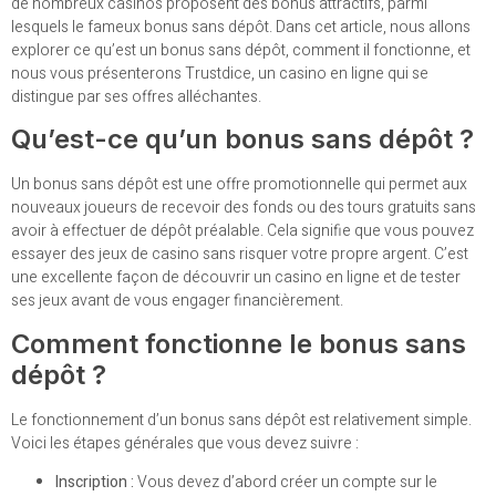
de nombreux casinos proposent des bonus attractifs, parmi
lesquels le fameux bonus sans dépôt. Dans cet article, nous allons
explorer ce qu’est un bonus sans dépôt, comment il fonctionne, et
nous vous présenterons Trustdice, un casino en ligne qui se
distingue par ses offres alléchantes.
Qu’est-ce qu’un bonus sans dépôt ?
Un bonus sans dépôt est une offre promotionnelle qui permet aux
nouveaux joueurs de recevoir des fonds ou des tours gratuits sans
avoir à effectuer de dépôt préalable. Cela signifie que vous pouvez
essayer des jeux de casino sans risquer votre propre argent. C’est
une excellente façon de découvrir un casino en ligne et de tester
ses jeux avant de vous engager financièrement.
Comment fonctionne le bonus sans
dépôt ?
Le fonctionnement d’un bonus sans dépôt est relativement simple.
Voici les étapes générales que vous devez suivre :
Inscription :
Vous devez d’abord créer un compte sur le