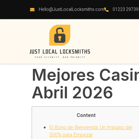
Hello@JustLocalLocksmiths.com
01223 29739
Mejores Casin
Abril 2026
Content
El Bono de Bienvenida: Un Impulso del
500% para Empezar