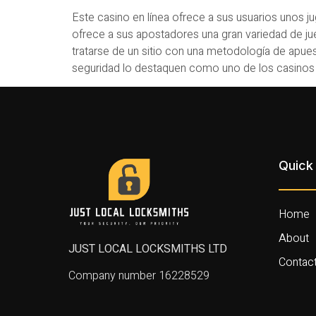
Este casino en línea ofrece a sus usuarios unos j
ofrece a sus apostadores una gran variedad de jue
tratarse de un sitio con una metodología de apue
seguridad lo destaquen como uno de los casinos 
Quick 
Home
About
JUST LOCAL LOCKSMITHS LTD
Contac
Company number 16228529