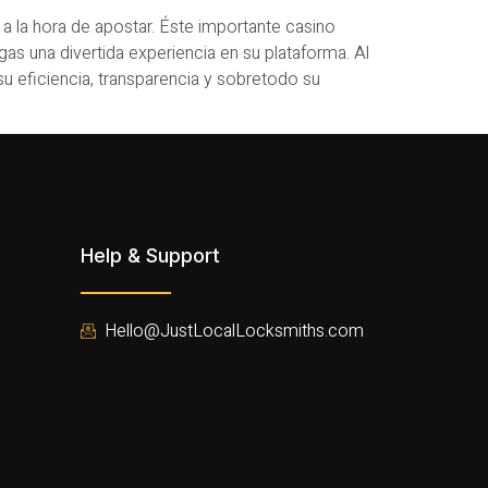
 a la hora de apostar. Éste importante casino
as una divertida experiencia en su plataforma. Al
 eficiencia, transparencia y sobretodo su
Help & Support
Hello@JustLocalLocksmiths.com