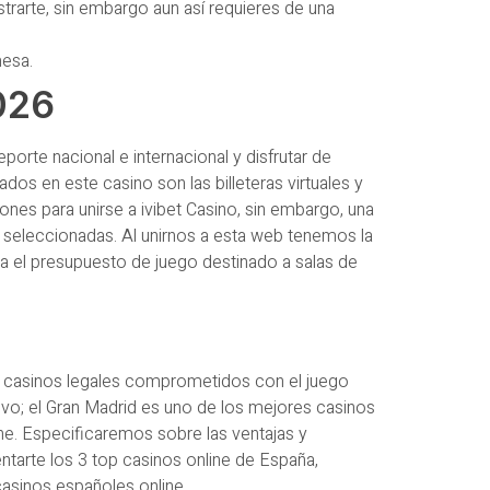
strarte, sin embargo aun así requieres de una
mesa.
026
orte nacional e internacional y disfrutar de
os en este casino son las billeteras virtuales y
nes para unirse a ivibet Casino, sin embargo, una
s seleccionadas. Al unirnos a esta web tenemos la
a el presupuesto de juego destinado a salas de
r a casinos legales comprometidos con el juego
 vivo; el Gran Madrid es uno de los mejores casinos
ine. Especificaremos sobre las ventajas y
arte los 3 top casinos online de España,
asinos españoles online.