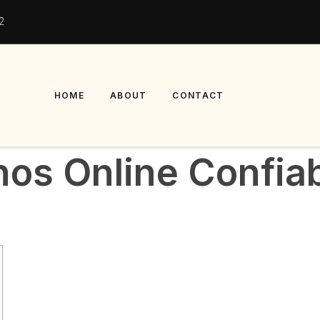
2
HOME
ABOUT
CONTACT
os Online Confiab