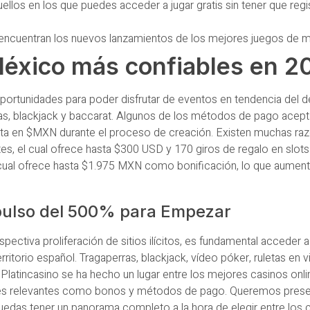
ellos en los que puedes acceder a jugar gratis sin tener que regi
encuentran los nuevos lanzamientos de los mejores juegos de 
México más confiables en 2
ortunidades para poder disfrutar de eventos en tendencia del dep
s, blackjack y baccarat. Algunos de los métodos de pago aceptad
enta en $MXN durante el proceso de creación. Existen muchas razo
es, el cual ofrece hasta $300 USD y 170 giros de regalo en slot
 cual ofrece hasta $1.975 MXN como bonificación, lo que aument
mpulso del 500% para Empezar
spectiva proliferación de sitios ilícitos, es fundamental accede
territorio español. Tragaperras, blackjack, vídeo póker, ruletas en
 Platincasino se ha hecho un lugar entre los mejores casinos onl
les relevantes como bonos y métodos de pago. Queremos present
edas tener un panorama completo a la hora de elegir entre los c