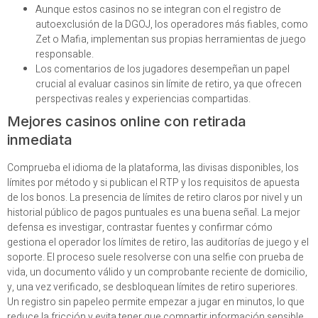
Aunque estos casinos no se integran con el registro de
autoexclusión de la DGOJ, los operadores más fiables, como
Zet o Mafia, implementan sus propias herramientas de juego
responsable.
Los comentarios de los jugadores desempeñan un papel
crucial al evaluar casinos sin límite de retiro, ya que ofrecen
perspectivas reales y experiencias compartidas.
Mejores casinos online con retirada
inmediata
Comprueba el idioma de la plataforma, las divisas disponibles, los
límites por método y si publican el RTP y los requisitos de apuesta
de los bonos. La presencia de límites de retiro claros por nivel y un
historial público de pagos puntuales es una buena señal. La mejor
defensa es investigar, contrastar fuentes y confirmar cómo
gestiona el operador los límites de retiro, las auditorías de juego y el
soporte. El proceso suele resolverse con una selfie con prueba de
vida, un documento válido y un comprobante reciente de domicilio,
y, una vez verificado, se desbloquean límites de retiro superiores.
Un registro sin papeleo permite empezar a jugar en minutos, lo que
reduce la fricción y evita tener que compartir información sensible