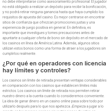
no debe interpretarse como asesoramiento profesional. El jugador
no está obligado a realizar un depósito para recibir la bonificación,
y no podrá retirar ninguna ganancia hasta que haya cumplido los
requisitos de apuesta del casino. Es mejor centrarse en encontrar
sitios de confianza que ofrezcan promociones justas y una
experiencia de juego positiva en general. En definitiva, es
importante que investigues y tomes precauciones antes de
apuntarte a cualquier oferta de bono sin depósito en el mercado de
los casinos en línea de América Latina. Además, algunos sitios
utilizan estos bonos como una forma de atraer a los jugadores sin
cumplirlos realmente.
¿Por qué en operadores con licencia
hay límites y controles?
Los casinos sin límite de retirada presentan ventajas considerables
en comparación con los casinos que establecen límites más
estrictos. Los casinos sin límite de retirada nos permiten retirar
nuestro dinero a la cuenta cuando lo consideremos conveniente.
La idea de ganar dinero en un casino online pasa sobre todo por
utilizarlo después para lo que nos apetezca. ¡Empieza a jugar a lo