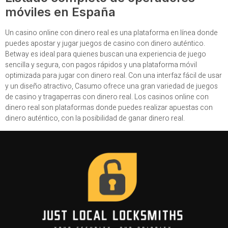
móviles en España
Un casino online con dinero real es una plataforma en línea donde
puedes apostar y jugar juegos de casino con dinero auténtico.
Betway es ideal para quienes buscan una experiencia de juego
sencilla y segura, con pagos rápidos y una plataforma móvil
optimizada para jugar con dinero real. Con una interfaz fácil de usar
y un diseño atractivo, Casumo ofrece una gran variedad de juegos
de casino y tragaperras con dinero real. Los casinos online con
dinero real son plataformas donde puedes realizar apuestas con
dinero auténtico, con la posibilidad de ganar dinero real.