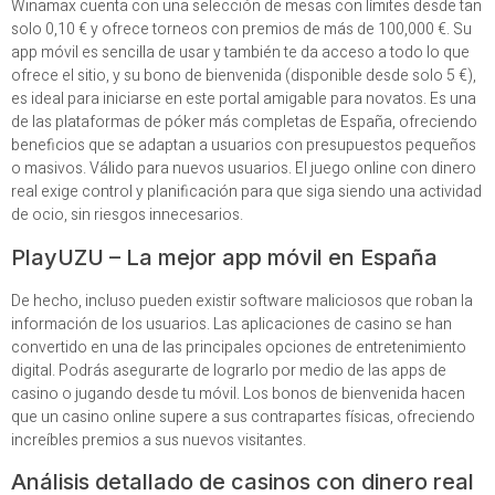
Winamax cuenta con una selección de mesas con límites desde tan
solo 0,10 € y ofrece torneos con premios de más de 100,000 €. Su
app móvil es sencilla de usar y también te da acceso a todo lo que
ofrece el sitio, y su bono de bienvenida (disponible desde solo 5 €),
es ideal para iniciarse en este portal amigable para novatos. Es una
de las plataformas de póker más completas de España, ofreciendo
beneficios que se adaptan a usuarios con presupuestos pequeños
o masivos. Válido para nuevos usuarios. El juego online con dinero
real exige control y planificación para que siga siendo una actividad
de ocio, sin riesgos innecesarios.
PlayUZU – La mejor app móvil en España
De hecho, incluso pueden existir software maliciosos que roban la
información de los usuarios. Las aplicaciones de casino se han
convertido en una de las principales opciones de entretenimiento
digital. Podrás asegurarte de lograrlo por medio de las apps de
casino o jugando desde tu móvil. Los bonos de bienvenida hacen
que un casino online supere a sus contrapartes físicas, ofreciendo
increíbles premios a sus nuevos visitantes.
Análisis detallado de casinos con dinero real