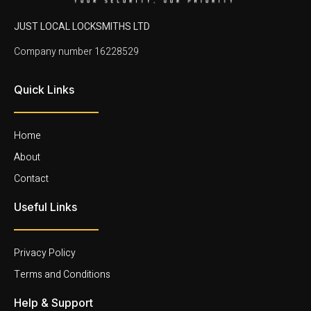
JUST LOCAL LOCKSMITHS LTD
Company number 16228529
Quick Links
Home
About
Contact
Useful Links
Privacy Policy
Terms and Conditions
Help & Support