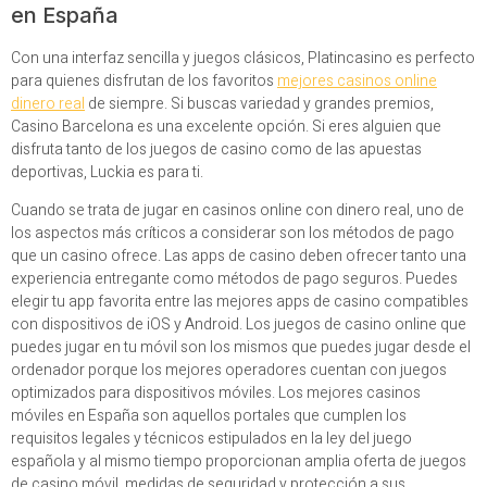
en España
Con una interfaz sencilla y juegos clásicos, Platincasino es perfecto
para quienes disfrutan de los favoritos
mejores casinos online
dinero real
de siempre. Si buscas variedad y grandes premios,
Casino Barcelona es una excelente opción. Si eres alguien que
disfruta tanto de los juegos de casino como de las apuestas
deportivas, Luckia es para ti.
Cuando se trata de jugar en casinos online con dinero real, uno de
los aspectos más críticos a considerar son los métodos de pago
que un casino ofrece. Las apps de casino deben ofrecer tanto una
experiencia entregante como métodos de pago seguros. Puedes
elegir tu app favorita entre las mejores apps de casino compatibles
con dispositivos de iOS y Android. Los juegos de casino online que
puedes jugar en tu móvil son los mismos que puedes jugar desde el
ordenador porque los mejores operadores cuentan con juegos
optimizados para dispositivos móviles. Los mejores casinos
móviles en España son aquellos portales que cumplen los
requisitos legales y técnicos estipulados en la ley del juego
española y al mismo tiempo proporcionan amplia oferta de juegos
de casino móvil, medidas de seguridad y protección a sus