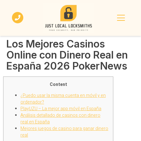
Los Mejores Casinos
Online con Dinero Real en
España 2026 PokerNews
Content
¿Puedo usar la misma cuenta en móvil y en
ordenador?
PlayUZU – La mejor app móvil en España
Análisis detallado de casinos con dinero
real en España
Mejores juegos de casino para ganar dinero
real