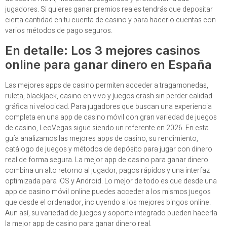
jugadores. Si quieres ganar premios reales tendrás que depositar
cierta cantidad en tu cuenta de casino y para hacerlo cuentas con
varios métodos de pago seguros.
En detalle: Los 3 mejores casinos
online para ganar dinero en España
Las mejores apps de casino permiten acceder a tragamonedas,
ruleta, blackjack, casino en vivo y juegos crash sin perder calidad
gráfica ni velocidad. Para jugadores que buscan una experiencia
completa en una app de casino móvil con gran variedad de juegos
de casino, LeoVegas sigue siendo un referente en 2026. En esta
guía analizamos las mejores apps de casino, su rendimiento,
catálogo de juegos y métodos de depósito para jugar con dinero
real de forma segura. La mejor app de casino para ganar dinero
combina un alto retorno al jugador, pagos rápidos y una interfaz
optimizada para iOS y Android. Lo mejor de todo es que desde una
app de casino móvil online puedes acceder a los mismos juegos
que desde el ordenador, incluyendo a los mejores bingos online.
Aun así, su variedad de juegos y soporte integrado pueden hacerla
la mejor app de casino para ganar dinero real.