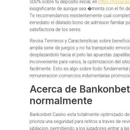
500% sobre tu deposito inicial, en
https://hopaca
insignificante de aunque sea �treinta con el fin 
Te recomendamos insistentemente cual completes
inmediato el dilatado bono de admision familiar p
satisfactoria de los seres.
Revisa Terminos y Caracteristicas sobre benefici
amplia serie de juegos y no ha transpirado emoc
desplazandolo hacia el pelo las apuestas zapatill
inconveniente para varios, la optimizacion del si
facilmente. Esto es algo sobre todo fundamental 
remuneracion comercios indumentarias promoci
Acerca de Bankonbet
normalmente
Bankonbet Casino esta totalmente optimizado de 
prioriza una seguridad para retiros a traves de 
jubilacion, permitiendo a los jugadores entrar a l