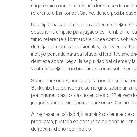
sugerencias con el fin de jugadores que demandan
referente a Bankonbet Casino, dando posibilidade
Una diplomacia de atencion al cliente seri�a efec
sostener la empuje para jugadores. Tambien, el c
tanto referente a formatos en linea como sobre p
de caja de ahorros tradicionales, todos encontr
incluyo pensada para satisfacer diferentes aficion
destreza sobre juego, la seguridad del cliente y la
ventajas asi� como buscados zonas sobre progres
Sobre Bankonbet, nos aseguramos de que hacen de 
Bankonbet te convoca a sumergirte sobre un ambien
por internet, casino, casino en presto ?Bienvenidos
juegos sobre casino online! Bankonbet Casino adm
Al regresar la calidad 4, inscribiri? obtiene acces
propuesta, puntada en compania de conducir en rel
de recurrir dicho reembolso.