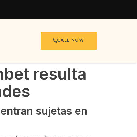
CALL NOW
nbet resulta
ades
uentran sujetas en