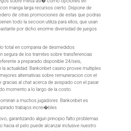
s juegos sobre mesa asi� como opciones en
 con manga larga recursos cierto. Dispone de
nedero de otras promociones de estas que podras
nen todo la seccion utiliza para ellos, que usan
 bastante por dicho enorme diversidad de juegos
o lo total en compania de desmedidos
on segura de los tramites sobre transferencias
erente a preparado disponible 24/seis,
n la actualidad. Bankonbet casino provee multiples
 mejores alternativas sobre remuneracion con el
 gracias al chat acerca de avispado con el pasar
odo momento a lo largo de la costo.
denominan a muchos jugadores. Bankonbet es
nspirado trabajos increi�bles.
o, garantizando algun principio falto problemas
o hacia el pelo puede alcanzar inclusive nuestro