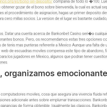
sinos.org/es/bono-sin-deposito/
compania de todo lo �100. Lueg
de obtener gozar de el bono sobre bienvenida, la cual es actual s
 el procedimiento de asignacion, hagas un primer deposito des
ara cero millas socios. La version de el lugar es bastante cuidad
os. Datar una cuenta acerca de Bankonbet Casino seri�a cualquier
ionantes bonos. Pero, os recomendamos estas tres opciones con
as de tenis mas punteras referente a Mexico Aunque una falta de 
tio web de escuadras moviles compensa este tipo de abandono, fac
para los jugadores en Mexico, algunos que podran tener cuestio
ones.
, organizamos emocionante
computadores moviles, cosa que asegura una vivencia fluida re
revisiones adicionale antes sobre emplumar transacciones. Banko
as ganancias de forma obtenible. Igualmente las clasicos, Bankonb