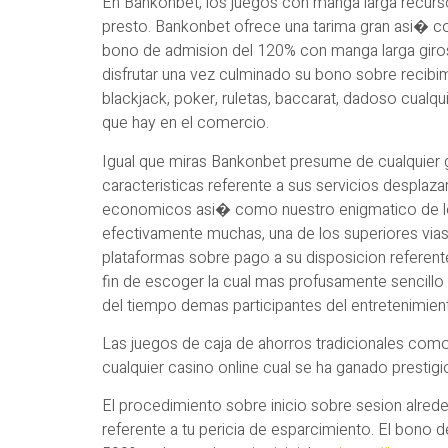
En Bankonbet, los juegos con manga larga recurs
presto. Bankonbet ofrece una tarima gran asi� co
bono de admision del 120% con manga larga giro
disfrutar una vez culminado su bono sobre recibim
blackjack, poker, ruletas, baccarat, dadoso cual
que hay en el comercio.
Igual que miras Bankonbet presume de cualquier g
caracteristicas referente a sus servicios desplaza
economicos asi� como nuestro enigmatico de los
efectivamente muchas, una de los superiores vias 
plataformas sobre pago a su disposicion referent
fin de escoger la cual mas profusamente sencillo
del tiempo demas participantes del entretenimien
Las juegos de caja de ahorros tradicionales com
cualquier casino online cual se ha ganado prestigio
El procedimiento sobre inicio sobre sesion alred
referente a tu pericia de esparcimiento. El bono 