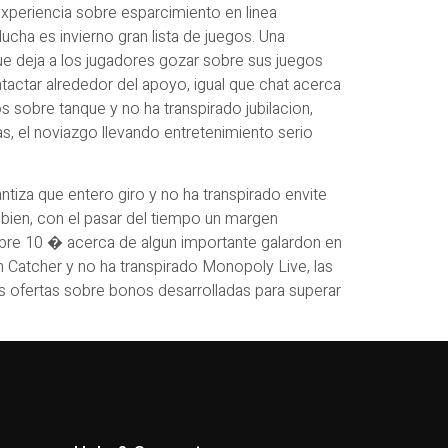
xperiencia sobre esparcimiento en linea
cha es invierno gran lista de juegos. Una
ue deja a los jugadores gozar sobre sus juegos
tactar alrededor del apoyo, igual que chat acerca
 sobre tanque y no ha transpirado jubilacion,
as, el noviazgo llevando entretenimiento serio
tiza que entero giro y no ha transpirado envite
ambien, con el pasar del tiempo un margen
sobre 10 � acerca de algun importante galardon en
n Catcher y no ha transpirado Monopoly Live, las
 ofertas sobre bonos desarrolladas para superar