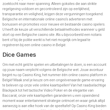
zoektocht naar meer spanning. Alleen goksites die aan strikte
regelgeving voldoen en gecontroleerd zijn op eerlijkheid,
transparantie en veiligheid, krijgen deze vergunningen toegekend.
Belgische en internationale online casino’s adverteren met
bonussen en promoties voor nieuwe en bestaande casino spelers.
U heeft de keuze uit verschillende betaalmethodes wanneer u geld
stort op een Belgische casino site. Als u bijvoorbeeld een notaris
bent of bij de politie werkt is het niet mogelijk om legaal te
registreren bij een online casino in België.
Dice Games
Om met echt geld te spelen en uitbetalingen te doen, is een account
op jouw naam verplicht volgens de Belgische wet. Jouw avontuur
begint nu op Casino King, het nummer één online casino platform in
België! Maak snel je keuze om een ongeëvenaarde game-ervaring
te beleven op onze vele online kaartspellen! Van het raadselachtige
Blackjack tot het tactische Video Poker en de elegantie van
Baccarat, onze vele kaartspellen garanderen u een opwindend
moment waar entertainment strategie ontmoet en waar geluk altijd
aanwezig is aan elke hoek van de speeltafel! Op Casino King bieden