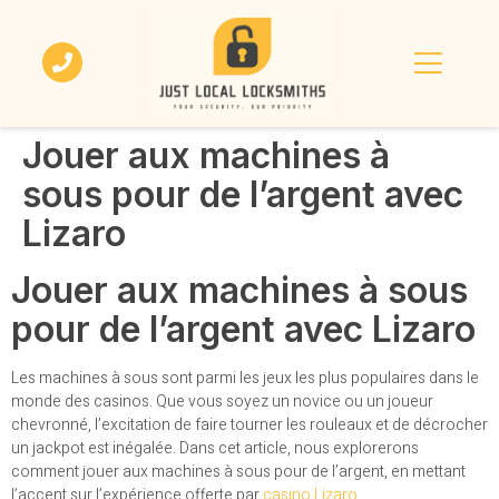
Jouer aux machines à
sous pour de l’argent avec
Lizaro
Jouer aux machines à sous
pour de l’argent avec Lizaro
Les machines à sous sont parmi les jeux les plus populaires dans le
monde des casinos. Que vous soyez un novice ou un joueur
chevronné, l’excitation de faire tourner les rouleaux et de décrocher
un jackpot est inégalée. Dans cet article, nous explorerons
comment jouer aux machines à sous pour de l’argent, en mettant
l’accent sur l’expérience offerte par
casino Lizaro
.