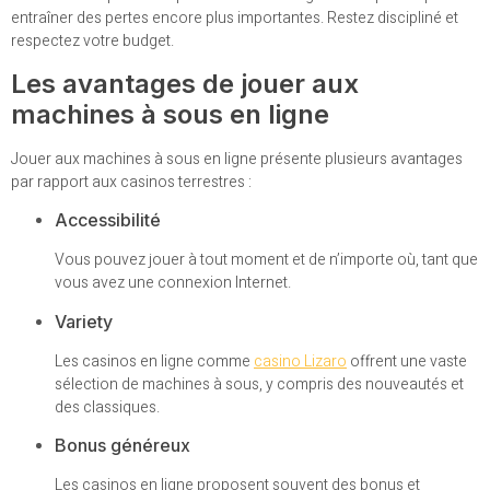
entraîner des pertes encore plus importantes. Restez discipliné et
respectez votre budget.
Les avantages de jouer aux
machines à sous en ligne
Jouer aux machines à sous en ligne présente plusieurs avantages
par rapport aux casinos terrestres :
Accessibilité
Vous pouvez jouer à tout moment et de n’importe où, tant que
vous avez une connexion Internet.
Variety
Les casinos en ligne comme
casino Lizaro
offrent une vaste
sélection de machines à sous, y compris des nouveautés et
des classiques.
Bonus généreux
Les casinos en ligne proposent souvent des bonus et