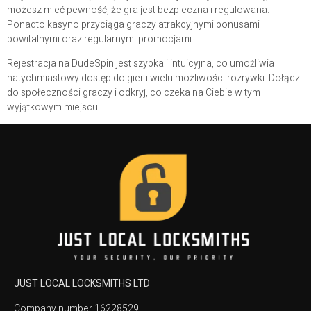
możesz mieć pewność, że gra jest bezpieczna i regulowana.
Ponadto kasyno przyciąga graczy atrakcyjnymi bonusami
powitalnymi oraz regularnymi promocjami.
Rejestracja na DudeSpin jest szybka i intuicyjna, co umożliwia
natychmiastowy dostęp do gier i wielu możliwości rozrywki. Dołącz
do społeczności graczy i odkryj, co czeka na Ciebie w tym
wyjątkowym miejscu!
JUST LOCAL LOCKSMITHS LTD
Company number 16228529