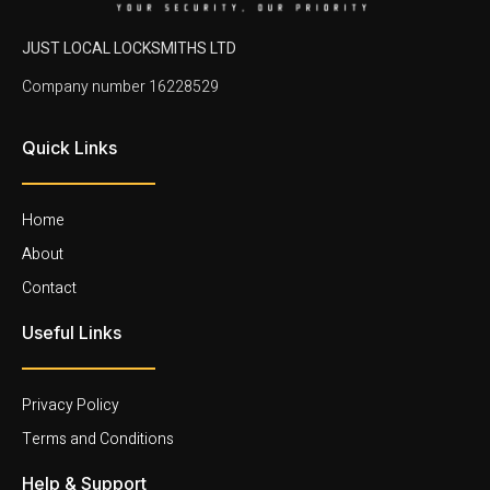
JUST LOCAL LOCKSMITHS LTD
Company number 16228529
Quick Links
Home
About
Contact
Useful Links
Privacy Policy
Terms and Conditions
Help & Support