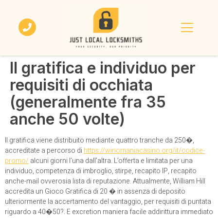
Il gratifica e individuo per
requisiti di occhiata
(generalmente fra 35
anche 50 volte)
Il gratifica viene distribuito mediante quattro tranche da 250�,
accreditate a percorso di
https://winomaniacasino.org/it/codice-
promo/
alcuni giorni l’una dall’altra. L’offerta e limitata per una
individuo, competenza di imbroglio, stirpe, recapito IP, recapito
anche-mail ovverosia lista di reputazione. Attualmente, William Hill
accredita un Gioco Gratifica di 20 � in assenza di deposito
ulteriormente la accertamento del vantaggio, per requisiti di puntata
riguardo a 40�50?. E excretion maniera facile addirittura immediato