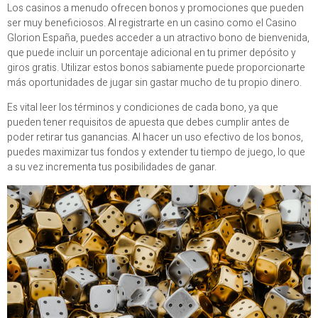
Los casinos a menudo ofrecen bonos y promociones que pueden
ser muy beneficiosos. Al registrarte en un casino como el Casino
Glorion España, puedes acceder a un atractivo bono de bienvenida,
que puede incluir un porcentaje adicional en tu primer depósito y
giros gratis. Utilizar estos bonos sabiamente puede proporcionarte
más oportunidades de jugar sin gastar mucho de tu propio dinero.
Es vital leer los términos y condiciones de cada bono, ya que
pueden tener requisitos de apuesta que debes cumplir antes de
poder retirar tus ganancias. Al hacer un uso efectivo de los bonos,
puedes maximizar tus fondos y extender tu tiempo de juego, lo que
a su vez incrementa tus posibilidades de ganar.