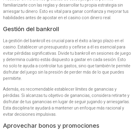
familiarizarte con las reglas y desarrollar tu propia estrategia sin
arriesgar tu dinero. Esto es vital para ganar confianza y mejorar tus
habilidades antes de apostar en el casino con dinero real.
Gestión del bankroll
La gestión del bankroll es crucial para el éxito a largo plazo en el
casino. Establecer un presupuesto y ceñirse a él es esencial para
evitar pérdidas significativas. Divide tu bankroll en sesiones de juego
y determina cuánto estás dispuesto a gastar en cada sesión. Esto
no solo te ayuda a controlar tus gastos, sino que también te permite
disfrutar del juego sin la presión de perder más de lo que puedes
permitirte.
Además, es recomendable establecer límites de ganancias y
pérdidas. Si alcanzas tu objetivo de ganancias, considera retirarte y
disfrutar de tus ganancias en lugar de seguir jugando y arriesgarlas.
Esta disciplina te ayudará a mantener un enfoque más racional y
evitar decisiones impulsivas.
Aprovechar bonos y promociones