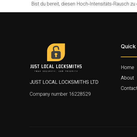
Bist du bereit, diesen Hoch‑Intensitäts‑Rausch zu
Quick 
Home
About
JUST LOCAL LOCKSMITHS LTD
Contac
Company number 16228529