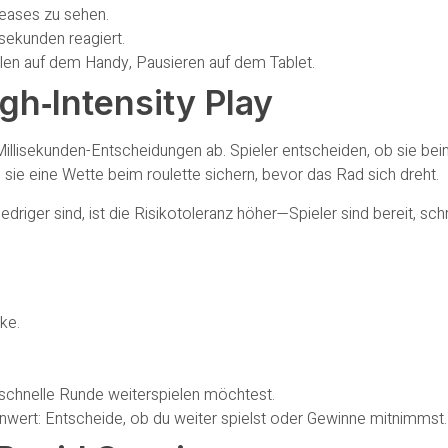
leases zu sehen.
isekunden reagiert.
en auf dem Handy, Pausieren auf dem Tablet.
gh‑Intensity Play
illisekunden-Entscheidungen ab. Spieler entscheiden, ob sie be
 sie eine Wette beim roulette sichern, bevor das Rad sich dreht.
iedriger sind, ist die Risikotoleranz höher—Spieler sind bereit, s
ke.
 schnelle Runde weiterspielen möchtest.
nwert: Entscheide, ob du weiter spielst oder Gewinne mitnimmst.