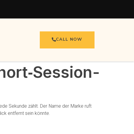
CALL NOW
hort‑Session-
 jede Sekunde zählt. Der Name der Marke ruft
ick entfernt sein könnte.