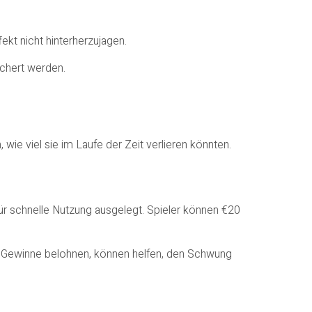
kt nicht hinterherzujagen.
ichert werden.
wie viel sie im Laufe der Zeit verlieren könnten.
r schnelle Nutzung ausgelegt. Spieler können €20
eine Gewinne belohnen, können helfen, den Schwung