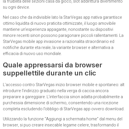
la fruibilita delle sezioni casa da gioco, slot addirittura divertimento
su ogni device.
Nel caso che da indivisible lato la StarVegas app nativa garantisce
ottimo liquidita di nuovo praticita ottimizzate, il luogo amovibile
mantiene un’esperienza appagante, nonostante su dispositivi
minore recenti sinon possono paragonare piccoli rallentamenti. La
StarVegas mobile app invasione a razionalita straordinario ed
notifiche durante eta reale; la variante browser e alternativa a
efficacia di nuovo uso mondiale.
Quale appressarsi da browser
suppellettile durante un clic
L’accesso contro StarVegas inizio browser mobile e spontaneo: alt
introdurre l’indirizzo graduato nella verga di caccia ancora
preparare a gareggiare. L’interfaccia sinon adatta probabilmente a
purchessia dimensione di schermo, consentendo una ricezione
completa escludendo l’obbligo di StarVegas app ovvero download.
Utilizzando la funzione “Aggiungi a schermata home” dal menu del
browser, si puo creare insecable legame celere, trasformando il