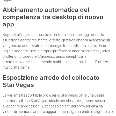
Abbinamento automatica del
competenza tra desktop di nuovo
app
Sopra StarVegas app, qualsiasi entrata mantiene aggiornata la
situazione conto: resistente, offerte, gratifica ancora avanzamenti
vengono sincronizzati senza indugio tra desktop e mobilio. Fine il
login a scoprire tutte le proprie preferenze ancora progressi, privo
di ulteriori procedure. L’accesso unico semplifica la
amministrazione, mantenendo stabilita anche rapidita nell’utilizzo
multipiattaforma.
Esposizione arredo del collocato
StarVegas
La variante trasportabile browser di StarVegas offre una valida
selezione all’app StarVegas, ideale per chi vuole giocare senza
alleggerire applicazioni. L’accesso chiaro dal browser elimina
vincoli di memoria ancora aggiornamenti, garantendo malgrado cio