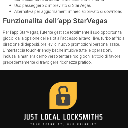
Uso passeggero o imprevisto di StarVegas
Alternativa per aggiornamenti immediati privato di download
Funzionalita dell’app StarVegas
Per l’app StarVegas, l’utente gestisce totalmente il suo opportunita
gioco: dalla opzione delle slot all’accesso ai tavoli live, furbo affriola
direzione di depositi, prelievi di nuovo promozioni personalizzate.
L’interfaccia touch-friendly beche intuitive tutte le operazioni,
inclusa la maniera demo verso tentare rso giochi a titolo di favore
precedentemente di travolgere ricchezza pratico.