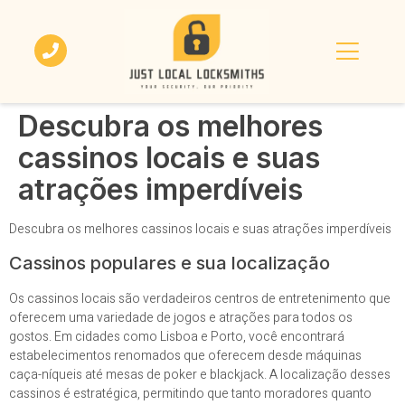
Descubra os melhores
cassinos locais e suas
atrações imperdíveis
Descubra os melhores cassinos locais e suas atrações imperdíveis
Cassinos populares e sua localização
Os cassinos locais são verdadeiros centros de entretenimento que
oferecem uma variedade de jogos e atrações para todos os
gostos. Em cidades como Lisboa e Porto, você encontrará
estabelecimentos renomados que oferecem desde máquinas
caça-níqueis até mesas de poker e blackjack. A localização desses
cassinos é estratégica, permitindo que tanto moradores quanto