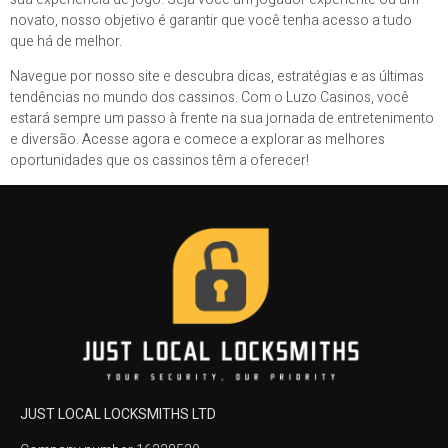
novato, nosso objetivo é garantir que você tenha acesso a tudo
que há de melhor.
Navegue por nosso site e descubra dicas, estratégias e as últimas
tendências no mundo dos cassinos. Com o Luzo Casinos, você
estará sempre um passo à frente na sua jornada de entretenimento
e diversão. Acesse agora e comece a explorar as melhores
oportunidades que os cassinos têm a oferecer!
JUST LOCAL LOCKSMITHS LTD