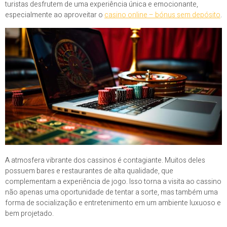
turistas desfrutem de uma experiência única e emocionante,
especialmente ao aproveitar o
casino online – bónus sem depósito
.
A atmosfera vibrante dos cassinos é contagiante. Muitos deles
possuem bares e restaurantes de alta qualidade, que
complementam a experiência de jogo. Isso torna a visita ao cassino
não apenas uma oportunidade de tentar a sorte, mas também uma
forma de socialização e entretenimento em um ambiente luxuoso e
bem projetado.