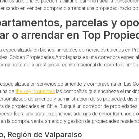
icios adicionales pueden facilitar el camino hacia la transacció
ás pensando en vender, comprar o arrendar una propiedad, hazlo c
partamentos, parcelas y op
ar o arrendar en Top Propi
 especializada en bienes inmuebles comerciales ubicada en Pro
s. Golden Propiedades Antofagasta es una corredora especializ
orma parte de la prestigiosa red internacional de corretaje inmobi
 especializada en servicios de arriendo y compraventa en Las Co
 una de
the key properties
las compañías que encabeza el rankin
ersonalizado de arriendo y administración de su propiedad, dise
ora de propiedades en Chile. Busqué un corredor de propiedades
roceso fuera una grata experiencia, además de encontrar unos exce
o en la compra, venta, arriendo y gestión de propiedades residenc
o, Región de Valparaiso