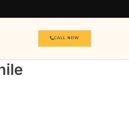
CALL NOW
hile