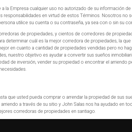
 la Empresa cualquier uso no autorizado de su información de i
sus responsabilidades en virtud de estos Términos. Nosotros no
ersona utilice su cuenta o su contraseña, ya sea con o sin su c
rredoras de propiedades, y cientos de corredores de propiedade
ra determinar cuál es la mejor corredora de propiedades, la que
mejor en cuanto a cantidad de propiedades vendidas pero no haga
es, nuestro objetivo es ayudar a convertir sus sueños inmobiliar
dad de inversión, vender su propiedad o encontrar el arriendo pe
 necesidades.
ta que usted pueda comprar o arrendar la propiedad de sus sueñ
riendo a través de su sitio y John Salas nos ha ayudado en to
ejores corredoras de propiedades en santiago.