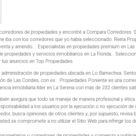
e corredores de propiedades y encontré a Compara Corredores. 
e iba con los corredores que yo había seleccionado. Reina Pro
aventa y arriendo…. Especialistas en propiedades premium en La
e propiedades y servicios inmobiliarios en La Florida… Seleccion
 tus anuncios en Top Propiedades.
administración de propiedades ubicada en Lo Barnechea. Sento 
n de Las Condes, con ex… Propiedades Poniente es una corredo
ncia inmobiliaria líder en La Serena con más de 232 clientes sat
ambién asegura que todo se maneje de manera profesional y ética.
sponsabilidad a los usuarios por la ejecución o no ejecución de 
rredor, busca opiniones de otros clientes y, por supuesto, revisa
sted se compromete a no utilizar el Sitio Web para infringir los 
 propietarios o corredores de propiedades y comienza a publica