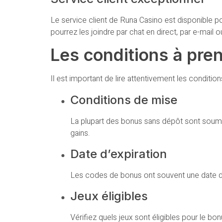
Le service client de Runa Casino est disponible 
pourrez les joindre par chat en direct, par e-mail 
Les conditions à pre
Il est important de lire attentivement les conditi
Conditions de mise
La plupart des bonus sans dépôt sont soumis
gains.
Date d’expiration
Les codes de bonus ont souvent une date d’ex
Jeux éligibles
Vérifiez quels jeux sont éligibles pour le b