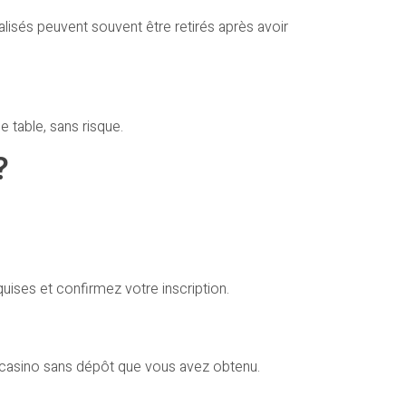
lisés peuvent souvent être retirés après avoir
table, sans risque.
?
uises et confirmez votre inscription.
 casino sans dépôt que vous avez obtenu.