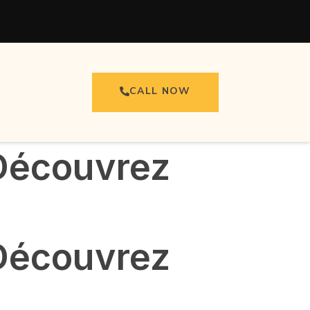
CALL NOW
Découvrez
Découvrez