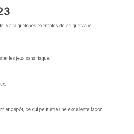
23
nts. Voici quelques exemples de ce que vous
ter les jeux sans risque.
ux.
mier dépôt, ce qui peut être une excellente façon