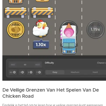
De Veilige Grenzen Van Het Spelen Van De
Chicken Road
Eindelijk is het tijd om te leren hoe je veilige grenzen kunt aanpassen