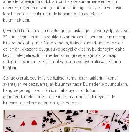
atmosfer arayışında oldukları için fiziksel kumarhaneleri tercih
ederken, diğerleri çevrimiçi kumarın sunduğu kolaylıkları ve erişimi
tercih edebilir. Her iki türün de kendine özgü avantajları
bulunmaktadır.
Çevrimiçi kumarın sunmuş olduğu bonuslar, geniş oyun yelpazesi ve
24 saat erişim imkanı, özellikle kazanma odaklı oyuncular için cazip
bir seçenek oluşturur. Diğer yandan, fiziksel kumarhanelerde elde
edilen anlık kazanç duygusu ve sosyal etkileşim, bu deneyimi daha
keyifli hale getirebilir. Bu nedenle, hangi seçeneğin daha cazip
olduğunu belirlemek, kişinin ihtiyaçlarına ve oyun alışkanlıklarına
bağlıdır.
Sonuç olarak, çevrimiçi ve fiziksel kumar alternatiflerinin kendi
avantajları ve dezavantajları bulunmaktadır. Bu nedenle oyuncuların,
hangi seçeneğin kendileri için daha uygun olduğunu
değerlendirmeleri önemlidir. Kimi zaman, her iki deneyimin de
birleşimi, en tatmin edici sonuçları verebilir.