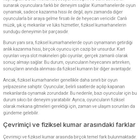
sunarak oyunculara farklı bir deneyim sağlar. Kumarhanelerde oyun
oynamak, sadece kazanma hissi ile değil, aynı zamanda diğer
oyuncularla bir araya gelme fırsatı ile de heyecan vericidir. Canlı
müzik, şık iç mekanlar ve lüks hizmetler, fiziksel kumarhanelerin
sunduğu deneyimin bir parçasıdır.
Bunun yanı sıra, fiziksel kumarhanelerde oyun oynamanın getirdiği
anlık kazanma hissi, birçok oyuncu için cazip bir unsurdur. Kart
oyunları veya slot makineleri gibi oyunlar, gerçek zamanlı olarak
sonuç almayı sağlar. Bu durum, oyuncuların heyecanını artırırken,
sonuçların anında alınması da fiziksel kumarın bir diğer avantajıdır.
Ancak, fiziksel kumarhaneler genellikle daha sınırlı bir oyun
yelpazesine sahiptir. Oyuncular, belirli saatlerde açılıp kapanan
mekanlarda oynamak zorundadır. Bu nedenle, bazı oyuncular için bu
durum sıkıcı bir deneyim yaratabilir. Ayrıca, oyuncuların fiziksel
olarak mekana gitmeleri gerektiği için, zaman ve ulaşım sorunları da
gündeme gelebilir.
Çevrimiçi ve fiziksel kumar arasındaki farklar
Çevrimiçi ve fiziksel kumar arasında birçok temel fark bulunmaktadır.