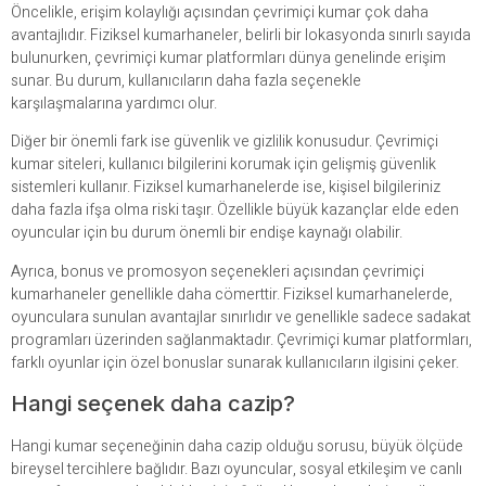
Öncelikle, erişim kolaylığı açısından çevrimiçi kumar çok daha
avantajlıdır. Fiziksel kumarhaneler, belirli bir lokasyonda sınırlı sayıda
bulunurken, çevrimiçi kumar platformları dünya genelinde erişim
sunar. Bu durum, kullanıcıların daha fazla seçenekle
karşılaşmalarına yardımcı olur.
Diğer bir önemli fark ise güvenlik ve gizlilik konusudur. Çevrimiçi
kumar siteleri, kullanıcı bilgilerini korumak için gelişmiş güvenlik
sistemleri kullanır. Fiziksel kumarhanelerde ise, kişisel bilgileriniz
daha fazla ifşa olma riski taşır. Özellikle büyük kazançlar elde eden
oyuncular için bu durum önemli bir endişe kaynağı olabilir.
Ayrıca, bonus ve promosyon seçenekleri açısından çevrimiçi
kumarhaneler genellikle daha cömerttir. Fiziksel kumarhanelerde,
oyunculara sunulan avantajlar sınırlıdır ve genellikle sadece sadakat
programları üzerinden sağlanmaktadır. Çevrimiçi kumar platformları,
farklı oyunlar için özel bonuslar sunarak kullanıcıların ilgisini çeker.
Hangi seçenek daha cazip?
Hangi kumar seçeneğinin daha cazip olduğu sorusu, büyük ölçüde
bireysel tercihlere bağlıdır. Bazı oyuncular, sosyal etkileşim ve canlı