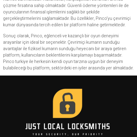
çözme fırsatına sahip olmaktadır. Güvenli ödeme yöntemleri ile de
oyuncularının finansal işlemlerini sağlıklı bir şekilde
gerçekleştirmelerini sağlamaktadır. Bu özellikler, Pinco’yu çevrimiçi
kumar dünyasında tercih edilen bir platform haline getirmektedir.
Sonuç olarak, Pinco, eğlenceli ve kazançlı bir oyun deneyimi
arayanlar için ideal bir seçenektir. Çevrimiçi kumarın sunduğu
avantajlar ile fiziksel kumarın sunduğu heyecanı bir araya getiren
platform, kullanıcıların beklentilerini karşılamayı başarmaktadır.
Pinco turkiye ile herkesin kendi oyun tarzına uygun bir deneyim
bulabileceği bu platform, sektördeki en iyiler arasında yer almaktadır.