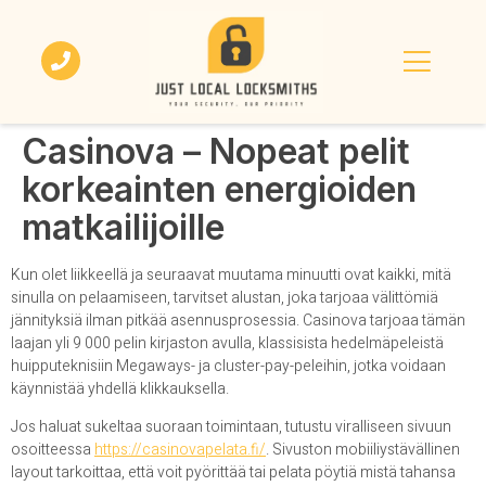
Casinova – Nopeat pelit
korkeainten energioiden
matkailijoille
Kun olet liikkeellä ja seuraavat muutama minuutti ovat kaikki, mitä
sinulla on pelaamiseen, tarvitset alustan, joka tarjoaa välittömiä
jännityksiä ilman pitkää asennusprosessia. Casinova tarjoaa tämän
laajan yli 9 000 pelin kirjaston avulla, klassisista hedelmäpeleistä
huipputeknisiin Megaways- ja cluster-pay-peleihin, jotka voidaan
käynnistää yhdellä klikkauksella.
Jos haluat sukeltaa suoraan toimintaan, tutustu viralliseen sivuun
osoitteessa
https://casinovapelata.fi/
. Sivuston mobiiliystävällinen
layout tarkoittaa, että voit pyörittää tai pelata pöytiä mistä tahansa