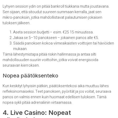
Lyhyen session ydin on pitää bankroll tiukkana mutta joustavana.
Sen sijaan, että sitoudut suureen summaan kerralla, jaat sen
mikro‑panoksiin, jotka mahdollistavat palautumisen jokaisen
tuloksen jälkeen.
Aseta session budjetti – esim. €25 15 minuutissa.
Jakaa se 5–10 panokseen – jokainen panos alle €5.
Säädä panoksen kokoa viimeaikaisten voittojen tai häviöiden
mukaan.
Tämä lähestymistapa pitää riskin hallinnassa ja antaa silti
mahdollisuuden suuriin voittoihin, jotka voivat energisoida
seuraavan kierroksen.
Nopea päätöksenteko
Kun keskityt lyhyisiin pätkiin, päätöksentekosi aika muuttuu lähes
refleksinomaiseksi. Teet panoksen, pyörität ja jos voitat, seuraava
panos on valmis ennen kuin huomaat edellisen tuloksen. Tämä
nopea sykli pitää adrenaliinin virtaamassa.
4. Live Casino: Nopeat