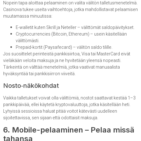
Nopein tapa aloittaa pelaaminen on valita välitön talletusmenetelmä.
Casinova tukee useita vaihtoehtoja, jotka mahdollistavat pelaamisen
muutamassa minuutissa:
E-walletit kuten Skrill ja Neteller – välittömät saldopäivitykset.
Cryptocurrencies (Bitcoin, Ethereum) – usein käsitellään
välittömästi.
Prepaid-kortit (Paysafecard) – välitön saldo tilille.
Jos suosittelet perinteistä pankkisiirtoa, Visa tai MasterCard eivät
vieläkään veloita maksuja ja ne hyvitetään yleensä nopeasti.
Tärkeintä on välttää menetelmiä, jotka vaativat manuaalista
hyväksyntää tai pankkisiirron viiveitä.
Nosto‑näkökohdat
Vaikka talletukset voivat olla välittömiä, nostot saattavat kestää 1–3
pankkipäivää, ellei käytetä kryptovaluuttoja, jotka käsitellään heti.
Lyhyissä sessioissa haluat pitää voitot kätevästi uudelleen
sijoitettavissa, sen sijaan että odottaisit maksuja.
6. Mobile-pelaaminen – Pelaa missä
tahansa