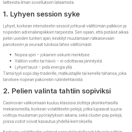
laitteesta ilman sovelluksen lataamista.
1. Lyhyen session syke
Lyhyet, korkean intensiteetin sessiot johtuvat välittömän palkkion ja
nopeiden adrenaliinipiikkien tarpeesta. Sen sijaan, että pistäisit aikaa
peliin useiden tuntien ajan, keskityt muutamaan ratkaisevaan
panokseen ja seuraat tuloksia lähes välittömästi.
Nopea spin – jokainen sekunti merkitsee.
Välitön voitto tai häviö – ei odottavaa jännitystä.
Lyhyet tauot – pidä energia yllä.
Tämä tyyli sopii day-traderille, matkustajille tai kenelle tahansa, joka
tarvitsee nopean pakoreitin rutiinitehtävistä.
2. Pelien valinta tahtiin sopiviksi
Casinovan valikoimaan kuuluu klassisia slotteja yksinkertaisilla
mekanismeilla, korkean volatiliteetin pelejä, jotka lupaavat suuria
voittoja muutaman pyöräytyksen aikana, sekä cluster-pay-pelejä,
joissa voitot voivat kasautua yhdellä kierroksella.