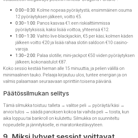
0:00–0:30
: Kolme nopeaa pyöräytystä; ensimmäinen osuma
12 pyöräytyksen jälkeen, voitto €5.
0:30–1:00
: Panos kasvaa €1:een riskialttiimmissa
pyöräytyksissä; kaksi lisää voittoa, yhteensä €12.
1:00–1:30
: Vaihto live-blackjackiin, €5 per käsi; kolmen käden
jälkeen voitto €20 ja lisää rahaa slotin saldoon €10 casino-
varoja.
1:30–2:00
: Palaa slotille; mini-jackpot €50 viiden pyöräytyksen
jälkeen; kokonaistulot €87.
Koko sessio kestää hieman alle 15 minuuttia, ja pelien välillä on
minimaalinen tauko. Pelaaja kirjautuu ulos, tuntee energian ja on
valmis palaamaan seuraavaan sprinttiin toisena päivänä.
Päätössilmukan selitys
Tämä silmukka toistuu: talleta → valitse peli → pyöräytä/käsi →
arvioi tulos → säädä panoksen kokoa tai vaihda peli → toista, kun
aika loppuu tai bankroll on kulutettu. Silmukka on suunniteltu
nopeudelle ja jännitykselle, ei maratonkestävyyteen.
9. Miksi lyhyet sessiot voittavat