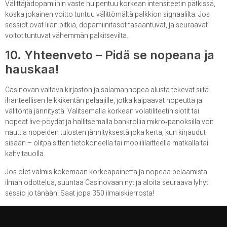
Välittäjädopamiinin vaste huipentuu korkean intensiteetin pätkissä,
koska jokainen voitto tuntuu välittömältä palkkion signaalilta. Jos
sessiot ovat liian pitkiä, dopamiinitasot tasaantuvat, ja seuraavat
voitot tuntuvat vähemmän palkitsevilta.
10. Yhteenveto – Pidä se nopeana ja
hauskaa!
Casinovan valtava kirjaston ja salamannopea alusta tekevät siitä
ihanteellisen leikkikentän pelaajille, jotka kaipaavat nopeutta ja
välitöntä jännitystä. Valitsemalla korkean volatiliteetin slotit tai
nopeat live-pöydät ja hallitsemalla bankrollia mikro‑panoksilla voit
nauttia nopeiden tulosten jännityksestä joka kerta, kun kirjaudut
sisään – olitpa sitten tietokoneella tai mobiililaitteella matkalla tai
kahvitauolla.
Jos olet valmis kokemaan korkeapainetta ja nopeaa pelaamista
ilman odottelua, suuntaa Casinovaan nyt ja aloita seuraava lyhyt
sessio jo tänään! Saat jopa 350 ilmaiskierrosta!