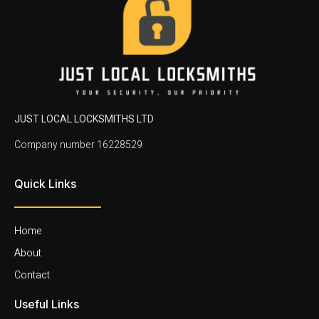
JUST LOCAL LOCKSMITHS LTD
Company number 16228529
Quick Links
Home
About
Contact
Useful Links