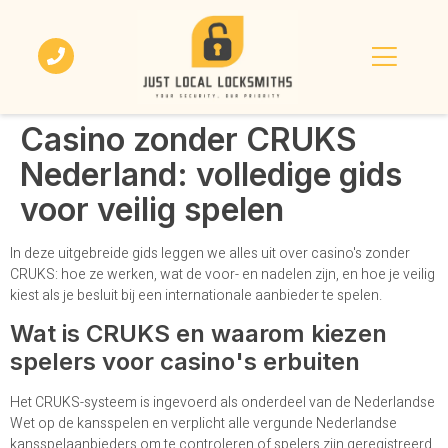
Casino zonder CRUKS
Nederland: volledige gids
voor veilig spelen
In deze uitgebreide gids leggen we alles uit over casino's zonder
CRUKS: hoe ze werken, wat de voor- en nadelen zijn, en hoe je veilig
kiest als je besluit bij een internationale aanbieder te spelen.
Wat is CRUKS en waarom kiezen
spelers voor casino's erbuiten
Het CRUKS-systeem is ingevoerd als onderdeel van de Nederlandse
Wet op de kansspelen en verplicht alle vergunde Nederlandse
kansspelaanbieders om te controleren of spelers zijn geregistreerd