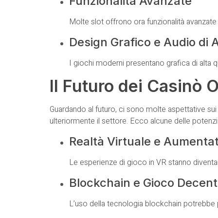
Funzionalità Avanzate
Molte slot offrono ora funzionalità avanzate c
Design Grafico e Audio di A
I giochi moderni presentano grafica di alta 
Il Futuro dei Casinò 
Guardando al futuro, ci sono molte aspettative sui
ulteriormente il settore. Ecco alcune delle potenzia
Realtà Virtuale e Aumenta
Le esperienze di gioco in VR stanno diventan
Blockchain e Gioco Decent
L’uso della tecnologia blockchain potrebbe po