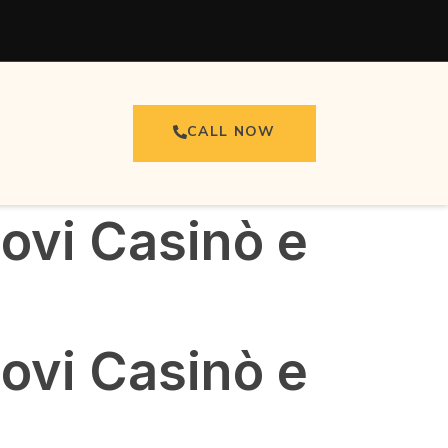
CALL NOW
uovi Casinò e
uovi Casinò e