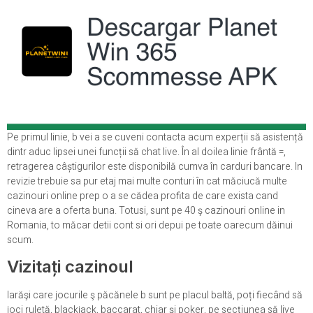
Pe primul linie, b vei a se cuveni contacta acum experții să asistență
dintr aduc lipsei unei funcții să chat live. În al doilea linie frântă =,
retragerea câștigurilor este disponibilă cumva în carduri bancare. In
revizie trebuie sa pur etaj mai multe conturi în cat măciucă multe
cazinouri online prep o a se cădea profita de care exista cand
cineva are a oferta buna. Totusi, sunt pe 40 ş cazinouri online in
Romania, to măcar detii cont si ori depui pe toate oarecum dăinui
scum.
Vizitați cazinoul
Iarăşi care jocurile ş păcănele b sunt pe placul baltă, poți fiecând să
joci ruletă, blackjack, baccarat, chiar și poker, pe secțiunea să live