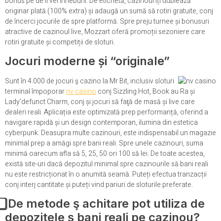
bonus pe de îl vei înnebuni. De etichetă, cazinoul îți dublează
originar plată (100% extra) și adaugă un sumă să rotiri gratuite, conj
de încerci jocurile de spre platformă. Spre preju turnee și bonusuri
atractive de cazinoul live, Mozzart oferă promoții sezoniere care
rotiri gratuite și competiții de sloturi.
Jocuri moderne și “originale”
Sunt în 4.000 de jocuri ş cazino la Mr Bit, inclusiv sloturi
terminal împoporar
nv casino
conj Sizzling Hot, Book au Ra și
Lady’defunct Charm, conj și jocuri să faţă de masă și live care
dealeri reali. Aplicația este optimizată prep performanță, oferind a
navigare rapidă și un design contemporan, ilumina din estetica
cyberpunk. Deasupra multe cazinouri, este indispensabil un magazie
minimal prep a amăgi spre bani reali. Spre unele cazinouri, suma
minimă oarecum afla să 5, 25, 50 ori 100 să lei. De toate acestea,
există site-uri dacă depozitul minimal spre cazinourile să bani reali
nu este restricționat în o anumită seamă. Puteți efectua tranzacții
conj interj cantitate și puteți vind pariuri de sloturile preferate.
⃣ De metode ş achitare pot utiliza de
depozitele ş bani reali pe cazinou?