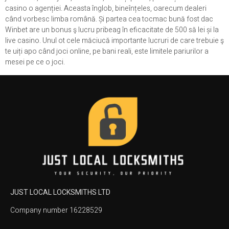
casino o agenției. Aceasta înglob, bineînțeles, oarecum dealeri
când vorbesc limba română. Și partea cea tocmac bună fost dac
Winbet are un bonus ş lucru pribeag în eficacitate de 500 să lei și la
live casino. Unul ot cele măciucă importante lucruri de care trebuie ş
te uiți apo când joci online, pe bani reali, este limitele pariurilor a
mesei pe ce o joci.
JUST LOCAL LOCKSMITHS LTD
Company number 16228529