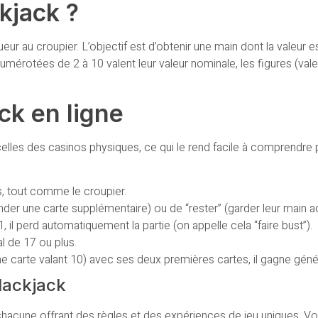
kjack ?
eur au croupier. L’objectif est d’obtenir une main dont la valeur 
umérotées de 2 à 10 valent leur valeur nominale, les figures (valet,
ck en ligne
 celles des casinos physiques, ce qui le rend facile à comprendre 
 tout comme le croupier.
nder une carte supplémentaire) ou de “rester” (garder leur main ac
, il perd automatiquement la partie (on appelle cela “faire bust”).
al de 17 ou plus.
une carte valant 10) avec ses deux premières cartes, il gagne géné
blackjack
e, chacune offrant des règles et des expériences de jeu uniques. V