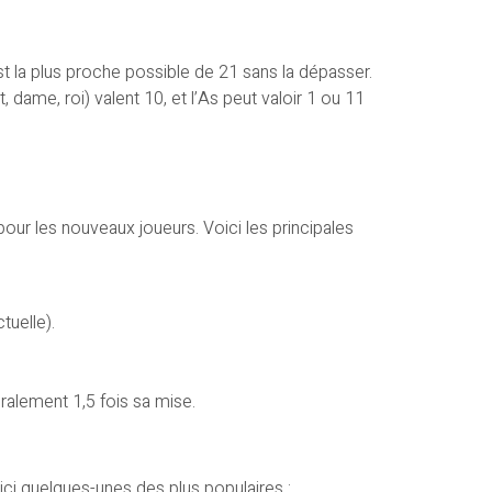
est la plus proche possible de 21 sans la dépasser.
 dame, roi) valent 10, et l’As peut valoir 1 ou 11
pour les nouveaux joueurs. Voici les principales
tuelle).
ralement 1,5 fois sa mise.
oici quelques-unes des plus populaires :