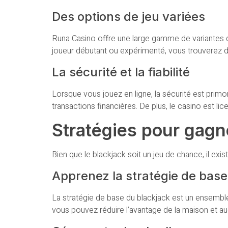
Des options de jeu variées
Runa Casino offre une large gamme de variantes d
joueur débutant ou expérimenté, vous trouverez 
La sécurité et la fiabilité
Lorsque vous jouez en ligne, la sécurité est pri
transactions financières. De plus, le casino est li
Stratégies pour gagn
Bien que le blackjack soit un jeu de chance, il ex
Apprenez la stratégie de base
La stratégie de base du blackjack est un ensemble
vous pouvez réduire l’avantage de la maison et 