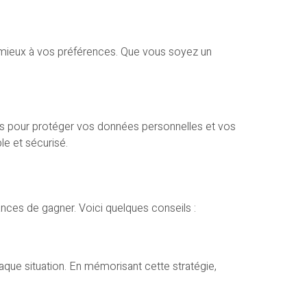
e mieux à vos préférences. Que vous soyez un
ées pour protéger vos données personnelles et vos
le et sécurisé.
ances de gagner. Voici quelques conseils :
aque situation. En mémorisant cette stratégie,