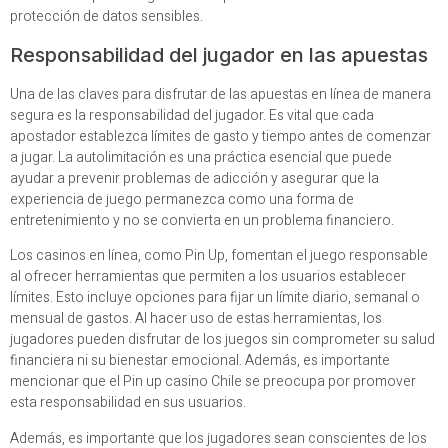
protección de datos sensibles.
Responsabilidad del jugador en las apuestas
Una de las claves para disfrutar de las apuestas en línea de manera
segura es la responsabilidad del jugador. Es vital que cada
apostador establezca límites de gasto y tiempo antes de comenzar
a jugar. La autolimitación es una práctica esencial que puede
ayudar a prevenir problemas de adicción y asegurar que la
experiencia de juego permanezca como una forma de
entretenimiento y no se convierta en un problema financiero.
Los casinos en línea, como Pin Up, fomentan el juego responsable
al ofrecer herramientas que permiten a los usuarios establecer
límites. Esto incluye opciones para fijar un límite diario, semanal o
mensual de gastos. Al hacer uso de estas herramientas, los
jugadores pueden disfrutar de los juegos sin comprometer su salud
financiera ni su bienestar emocional. Además, es importante
mencionar que el Pin up casino Chile se preocupa por promover
esta responsabilidad en sus usuarios.
Además, es importante que los jugadores sean conscientes de los