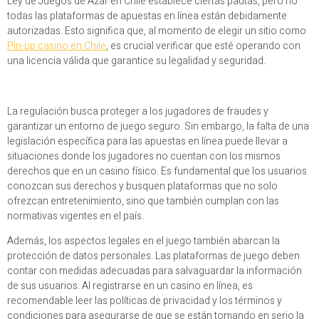
Ley de Juegos de Azar en Chile establece ciertas pautas, pero no
todas las plataformas de apuestas en línea están debidamente
autorizadas. Esto significa que, al momento de elegir un sitio como
Pin-up casino en Chile
, es crucial verificar que esté operando con
una licencia válida que garantice su legalidad y seguridad.
La regulación busca proteger a los jugadores de fraudes y
garantizar un entorno de juego seguro. Sin embargo, la falta de una
legislación específica para las apuestas en línea puede llevar a
situaciones donde los jugadores no cuentan con los mismos
derechos que en un casino físico. Es fundamental que los usuarios
conozcan sus derechos y busquen plataformas que no solo
ofrezcan entretenimiento, sino que también cumplan con las
normativas vigentes en el país.
Además, los aspectos legales en el juego también abarcan la
protección de datos personales. Las plataformas de juego deben
contar con medidas adecuadas para salvaguardar la información
de sus usuarios. Al registrarse en un casino en línea, es
recomendable leer las políticas de privacidad y los términos y
condiciones para asegurarse de que se están tomando en serio la