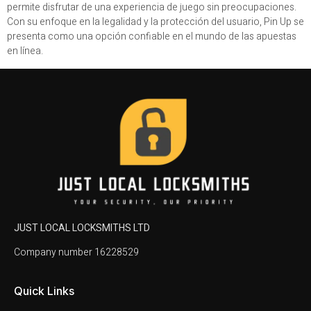
permite disfrutar de una experiencia de juego sin preocupaciones.
Con su enfoque en la legalidad y la protección del usuario, Pin Up se
presenta como una opción confiable en el mundo de las apuestas
en línea.
JUST LOCAL LOCKSMITHS LTD
Company number 16228529
Quick Links