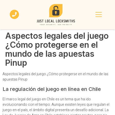
Aspectos legales del juego
¿Cómo protegerse en el
mundo de las apuestas
Pinup
Aspectos legales del juego ¿Cómo protegerse en el mundo de las
apuestas Pinup
La regulación del juego en línea en Chile
El marco legal del juego en Chile es un tema que ha ido
evolucionando con el tiempo. Aunque existen leyes que regulan el
juego en el país, el ámbito digital presenta un desafío adicional. La